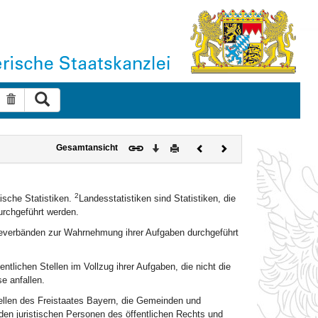
Suche ausführen
Suche zurücksetzen
Download
Drucken
Vorheriges
Nächstes
Gesamtansicht
Dokument
Dokument
2
ische Statistiken.
Landesstatistiken sind Statistiken, die
urchgeführt werden.
deverbänden zur Wahrnehmung ihrer Aufgaben durchgeführt
entlichen Stellen im Vollzug ihrer Aufgaben, die nicht die
e anfallen.
Stellen des Freistaates Bayern, die Gemeinden und
en juristischen Personen des öffentlichen Rechts und