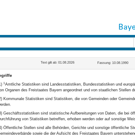
Text gilt ab: 01.08.2026
Fassung: 10.08.1990
griffe
1
1)
Amtliche Statistiken sind Landesstatistiken, Bundesstatistiken und europä
on Organen des Freistaates Bayern angeordnet und von staatlichen Stellen d
2) Kommunale Statistiken sind Statistiken, die von Gemeinden oder Gemein
erden.
3) Geschäftsstatistiken sind statistische Aufbereitungen von Daten, die bei öff
urchführung von Statistiken betreffen, erhoben werden oder auf sonstige Weis
4) Öffentliche Stellen sind alle Behörden, Gerichte und sonstige öffentliche 
emeindeverbände sowie die der Aufsicht des Freistaates Bayern unterstehend