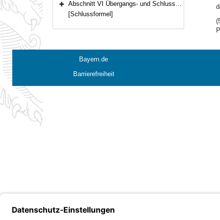
Abschnitt VI Übergangs- und Schlussbestimmungen (Art. 28a–29)
d
Bereich erweitern
[Schlussformel]
(
P
Bayern.de
Barrierefreiheit