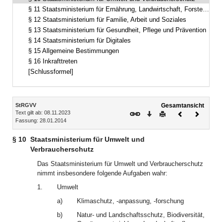
§ 11 Staatsministerium für Ernährung, Landwirtschaft, Forsten und Tourismus
§ 12 Staatsministerium für Familie, Arbeit und Soziales
§ 13 Staatsministerium für Gesundheit, Pflege und Prävention
§ 14 Staatsministerium für Digitales
§ 15 Allgemeine Bestimmungen
§ 16 Inkrafttreten
[Schlussformel]
Inhalt
StRGVV
Gesamtansicht
Text gilt ab: 08.11.2023
Download
Drucken
Vorheriges
Nächste
Fassung: 28.01.2014
Dokument
Dokume
§ 10
Staatsministerium für Umwelt und
Verbraucherschutz
Das Staatsministerium für Umwelt und Verbraucherschutz
nimmt insbesondere folgende Aufgaben wahr:
1.
Umwelt
a)
Klimaschutz, -anpassung, -forschung
b)
Natur- und Landschaftsschutz, Biodiversität,