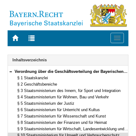
Zur
Zur
Toggle
Startseite
Trefferliste
navigati
von
der
BAYERN.RECHT
letzten
Navigation
Inhaltsverzeichnis
Suche
Verordnung über die Geschäftsverteilung der Bayerischen Staatsregierung (StRGVV) Vom 28. Januar 2014 (GVBl. S. 31) BayRS 1102-2-S (§§ 1–16)
Bereich reduzieren
§ 1 Staatskanzlei
§ 2 Geschäftsbereiche
§ 3 Staatsministerium des Innern, für Sport und Integration
§ 4 Staatsministerium für Wohnen, Bau und Verkehr
§ 5 Staatsministerium der Justiz
§ 6 Staatsministerium für Unterricht und Kultus
§ 7 Staatsministerium für Wissenschaft und Kunst
§ 8 Staatsministerium der Finanzen und für Heimat
§ 9 Staatsministerium für Wirtschaft, Landesentwicklung und Energie
§ 10 Staatsministerium für Umwelt und Verbraucherschutz