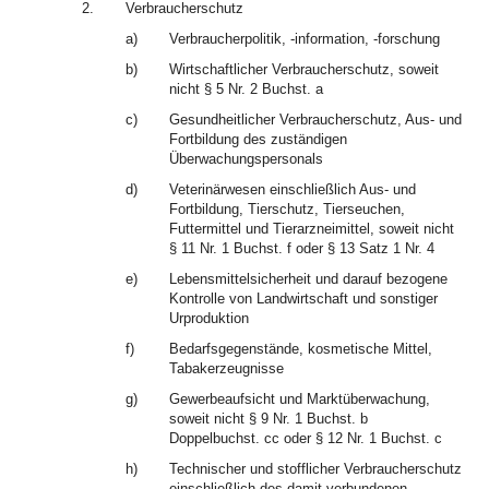
2.
Verbraucherschutz
a)
Verbraucherpolitik, -information, -forschung
b)
Wirtschaftlicher Verbraucherschutz, soweit
nicht § 5 Nr. 2 Buchst. a
c)
Gesundheitlicher Verbraucherschutz, Aus- und
Fortbildung des zuständigen
Überwachungspersonals
d)
Veterinärwesen einschließlich Aus- und
Fortbildung, Tierschutz, Tierseuchen,
Futtermittel und Tierarzneimittel, soweit nicht
§ 11 Nr. 1 Buchst. f oder § 13 Satz 1 Nr. 4
e)
Lebensmittelsicherheit und darauf bezogene
Kontrolle von Landwirtschaft und sonstiger
Urproduktion
f)
Bedarfsgegenstände, kosmetische Mittel,
Tabakerzeugnisse
g)
Gewerbeaufsicht und Marktüberwachung,
soweit nicht § 9 Nr. 1 Buchst. b
Doppelbuchst. cc oder § 12 Nr. 1 Buchst. c
h)
Technischer und stofflicher Verbraucherschutz
einschließlich des damit verbundenen