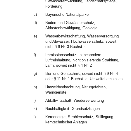
Gewässerentwicklung, Landschaftspflege,
Förderung
c)
Bayerische Nationalparke
d)
Boden- und Gewässerschutz,
Altlastenbewältigung, Geologie
e)
Wasserbewirtschaftung, Wasserversorgung
und Abwasser, Hochwasserschutz, soweit
nicht § 9 Nr. 3 Buchst. c
f)
Immissionsschutz: insbesondere
Luftreinhaltung, nichtionisierende Strahlung,
Lärm, soweit nicht § 4 Nr. 2
g)
Bio- und Gentechnik, soweit nicht § 9 Nr. 4
oder § 11 Nr. 1 Buchst. c, Umweltchemikalien
h)
Umweltbeobachtung, Naturgefahren,
Warndienste
i)
Abfallwirtschaft, Wiederverwertung
k)
Nachhaltigkeit: Grundsatzfragen
l)
Kernenergie, Strahlenschutz, Stilllegung
kerntechnischer Anlagen