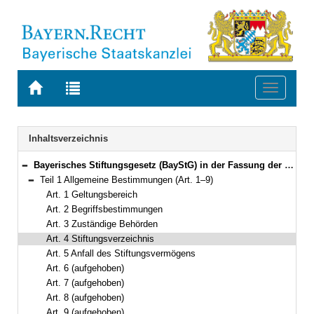
Zur
Zur
Toggle
Startseite
Trefferliste
navigati
von
der
BAYERN.RECHT
letzten
Navigation
Inhaltsverzeichnis
Suche
Bayerisches Stiftungsgesetz (BayStG) in der Fassung der Bekanntmachung vom 26. September 2008 (GVBl. S. 834) BayRS 282-1-1-WK (Art. 1–29)
Bereich reduzieren
Teil 1 Allgemeine Bestimmungen (Art. 1–9)
Bereich reduzieren
Art. 1 Geltungsbereich
Art. 2 Begriffsbestimmungen
Art. 3 Zuständige Behörden
Art. 4 Stiftungsverzeichnis
Art. 5 Anfall des Stiftungsvermögens
Art. 6 (aufgehoben)
Art. 7 (aufgehoben)
Art. 8 (aufgehoben)
Art. 9 (aufgehoben)