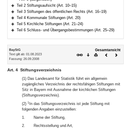
Teil 2 Stiftungsaufsicht (Art. 10–15)
Bereich erweitern
Teil 3 Stiftungen des öffentlichen Rechts (Art. 16–19)
Bereich erweitern
Teil 4 Kommunale Stiftungen (Art. 20)
Bereich erweitern
Teil 5 Kirchliche Stiftungen (Art. 21–24)
Bereich erweitern
Teil 6 Schluss- und Übergangsbestimmungen (Art. 25–29)
Bereich erweitern
Inhalt
BayStG
Gesamtansicht
Text gilt ab: 01.08.2023
Download
Drucken
Vorheriges
Nächste
Fassung: 26.09.2008
Dokument
Dokume
Art. 4
Stiftungsverzeichnis
(1) Das Landesamt für Statistik führt ein allgemein
zugängliches Verzeichnis der rechtsfähigen Stiftungen mit
Sitz in Bayern mit Ausnahme der kirchlichen Stiftungen
(Stiftungsverzeichnis).
1
(2)
In das Stiftungsverzeichnis ist jede Stiftung mit
folgenden Angaben einzustellen:
1.
Name der Stiftung,
2.
Rechtsstellung und Art,