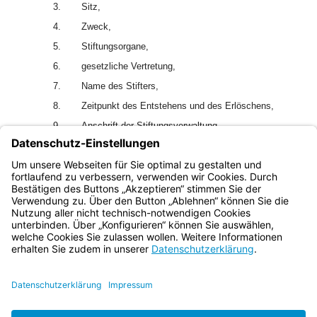
3.
Sitz,
4.
Zweck,
5.
Stiftungsorgane,
6.
gesetzliche Vertretung,
7.
Name des Stifters,
8.
Zeitpunkt des Entstehens und des Erlöschens,
9.
Anschrift der Stiftungsverwaltung.
2
Auf Antrag des Stifters ist auf die Angabe seines Namens
3
zu verzichten.
Änderungen zu Satz 1 Nr. 9 haben die
Stiftungen der Stiftungsbehörde unverzüglich mitzuteilen.
Bayern.de
BayernPortal
Datenschutz
Impressum
Barrierefreiheit