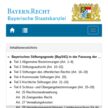
Zur
Zur
Toggle
Startseite
Trefferliste
navigati
von
der
BAYERN.RECHT
letzten
Navigation
Inhaltsverzeichnis
Suche
Bayerisches Stiftungsgesetz (BayStG) in der Fassung der Bekanntmachung vom 26. September 2008 (GVBl. S. 834) BayRS 282-1-1-WK (Art. 1–29)
Bereich reduzieren
Teil 1 Allgemeine Bestimmungen (Art. 1–9)
Bereich erweitern
Teil 2 Stiftungsaufsicht (Art. 10–15)
Bereich erweitern
Teil 3 Stiftungen des öffentlichen Rechts (Art. 16–19)
Bereich erweitern
Teil 4 Kommunale Stiftungen (Art. 20)
Bereich erweitern
Teil 5 Kirchliche Stiftungen (Art. 21–24)
Bereich erweitern
Teil 6 Schluss- und Übergangsbestimmungen (Art. 25–29)
Bereich reduzieren
Art. 25 Rechtsstandswahrung
Art. 26 Zwingendes Recht
Art. 27 Verwaltungskosten
Art. 28 Verordnungsermächtigung; Landesausschuss für das Stiftungswesen