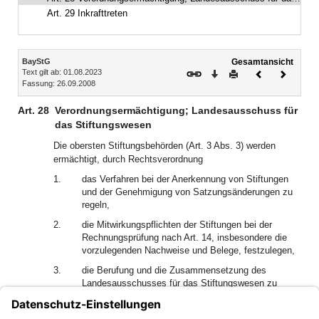
Art. 29 Inkrafttreten
Inhalt
BayStG
Gesamtansicht
Text gilt ab: 01.08.2023
Download
Drucken
Vorheriges
Nächste
Fassung: 26.09.2008
Dokument
Dokume
Art. 28
Verordnungsermächtigung; Landesausschuss für
das Stiftungswesen
Die obersten Stiftungsbehörden (Art. 3 Abs. 3) werden
ermächtigt, durch Rechtsverordnung
1.
das Verfahren bei der Anerkennung von Stiftungen
und der Genehmigung von Satzungsänderungen zu
regeln,
2.
die Mitwirkungspflichten der Stiftungen bei der
Rechnungsprüfung nach Art. 14, insbesondere die
vorzulegenden Nachweise und Belege, festzulegen,
3.
die Berufung und die Zusammensetzung des
Landesausschusses für das Stiftungswesen zu
bestimmen, dem die Beratung der obersten
Stiftungsbehörden und der Stiftungsbehörden sowie