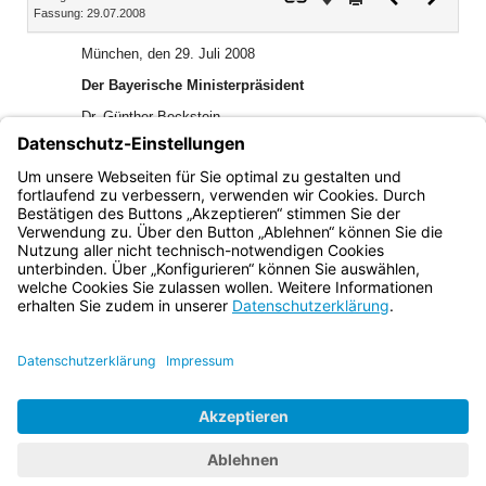
Fassung: 29.07.2008
Dokument
Dokume
München, den 29. Juli 2008
Der Bayerische Ministerpräsident
Dr. Günther Beckstein
Bayerisches Staatsministerium für Landwirtschaft und
Forsten
Josef Miller, Staatsminister
Bayern.de
BayernPortal
Datenschutz
Impressum
Barrierefreiheit
Hilfe
Kontakt