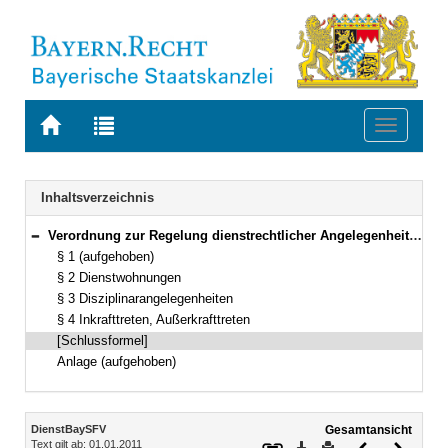
Zur
Zur
Toggle
Startseite
Trefferliste
navigati
von
der
BAYERN.RECHT
letzten
Navigation
Inhaltsverzeichnis
Suche
Verordnung zur Regelung dienstrechtlicher Angelegenheiten der Bayerischen Staatsforsten (DienstBaySFV) Vom 29. Juli 2008 (GVBl. S. 550) BayRS 2030-3-7-2-W (§§ 1–4)
Bereich reduzieren
§ 1 (aufgehoben)
§ 2 Dienstwohnungen
§ 3 Disziplinarangelegenheiten
§ 4 Inkrafttreten, Außerkrafttreten
[Schlussformel]
Anlage (aufgehoben)
Inhalt
DienstBaySFV
Gesamtansicht
Text gilt ab: 01.01.2011
Download
Drucken
Vorheriges
Nächste