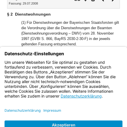
Fassung: 29.07.2008
Dokument
Dokume
§ 2
Dienstwohnungen
(1) Für Dienstwohnungen der Bayerischen Staatsforsten gilt
die Verordnung über die Dienstwohnungen der Beamten
(Dienstwohnungsverordnung – DWV) vom 28. November
1997 (GVBl S. 866, BayRS 2030-2-30-F) in der jeweils
geltenden Fassung entsprechend.
1
(2)
Die Aufsicht über Dienstwohnungen führt der Vorstand
2
oder die von ihm ermächtigte Stelle.
Satz 1 gilt für die
Festsetzung der Sachbezüge gegenüber den
Dienstwohnungsinhabern entsprechend.
Bayern.de
BayernPortal
Datenschutz
Impressum
Barrierefreiheit