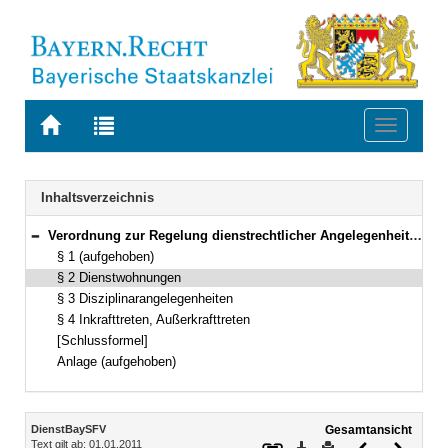
Zur
Zur
Toggle
Startseite
Trefferliste
navigati
von
der
BAYERN.RECHT
letzten
Navigation
Inhaltsverzeichnis
Suche
Verordnung zur Regelung dienstrechtlicher Angelegenheiten der Bayerischen Staatsforsten (DienstBaySFV) Vom 29. Juli 2008 (GVBl. S. 550) BayRS 2030-3-7-2-W (§§ 1–4)
Bereich reduzieren
§ 1 (aufgehoben)
§ 2 Dienstwohnungen
§ 3 Disziplinarangelegenheiten
§ 4 Inkrafttreten, Außerkrafttreten
[Schlussformel]
Anlage (aufgehoben)
Inhalt
DienstBaySFV
Gesamtansicht
Text gilt ab: 01.01.2011
Download
Drucken
Vorheriges
Nächste