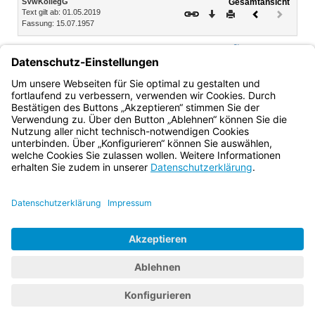
SVwKollegG
Gesamtansicht
Text gilt ab: 01.05.2019
Download
Drucken
Vorheriges
Nächste
Fassung: 15.07.1957
Dokument
Dokume
(inaktiv)
2)
Art. 7
Dieses Gesetz tritt am 1. April 1957 in Kraft.
2)
[Amtl. Anm.:]
Betrifft die ursprüngliche Fassung vom 15.
Juli 1957 (GVBl. S. 161)
Bayern.de
BayernPortal
Datenschutz
Impressum
Barrierefreiheit
Hilfe
Kontakt
Kontrastwechsel
Schriftgröße