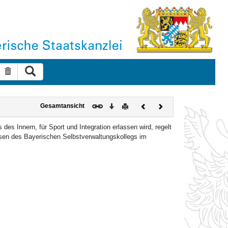
Suche ausführen
Suche zurücksetzen
Download
Drucken
Vorheriges
Nächstes
Gesamtansicht
Dokument
Dokument
s Innern, für Sport und Integration erlassen wird, regelt
sen des Bayerischen Selbstverwaltungskollegs im