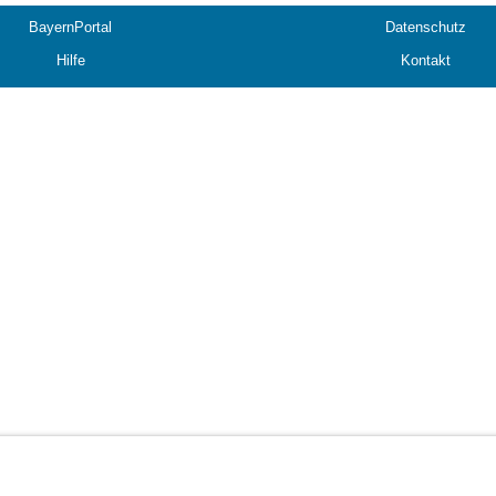
BayernPortal
Datenschutz
Hilfe
Kontakt