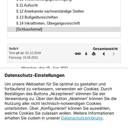
§ 11 Aufsicht
§ 12 Anerkannte sachverständige Stellen
§ 13 Bußgeldvorschriften
§ 14 Inkrafttreten, Übergangsvorschrift
[Schlussformel]
Inhalt
SeilbV
Gesamtansicht
Text gilt ab: 01.12.2018
Download
Drucken
Vorheriges
Nächste
Fassung: 15.06.2011
Dokument
Dokume
(inaktiv)
München, den 15. Juni 2011
Bayerisches Staatsministerium für Wirtschaft,
Infrastruktur, Verkehr und Technologie
Katja Hessel, Staatssekretärin
Bayern.de
BayernPortal
Datenschutz