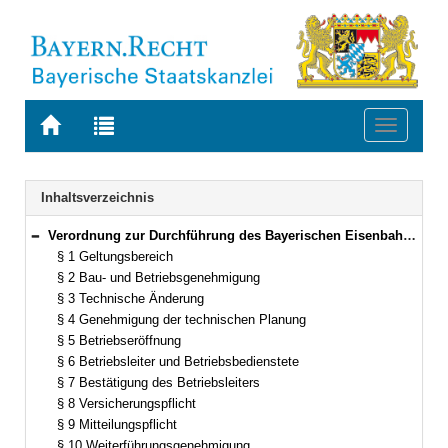
Zur
Zur
Toggle
Startseite
Trefferliste
navigati
von
der
BAYERN.RECHT
letzten
Navigation
Inhaltsverzeichnis
Suche
Verordnung zur Durchführung des Bayerischen Eisenbahn- und Seilbahngesetzes (Seilbahnverordnung – SeilbV) Vom 15. Juni 2011 (GVBl. S. 271) BayRS 932-1-3-B (§§ 1–14)
Bereich reduzieren
§ 1 Geltungsbereich
§ 2 Bau- und Betriebsgenehmigung
§ 3 Technische Änderung
§ 4 Genehmigung der technischen Planung
§ 5 Betriebseröffnung
§ 6 Betriebsleiter und Betriebsbedienstete
§ 7 Bestätigung des Betriebsleiters
§ 8 Versicherungspflicht
§ 9 Mitteilungspflicht
§ 10 Weiterführungsgenehmigung