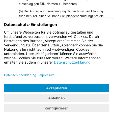
einschlägigen DIN-Normen zu beachten.
(6) Der Antrag auf Genehmigung der technischen Planung
für einen Teil einer Seilbahn (Teilplangenehmigung) hat die
für die Prüfung dieses Teils erforderlichen Unterlagen zu
enthalten.
(7) Für die Zustimmung zur technischen Änderung gemäß
Art. 15 BayESG gelten Abs. 1 bis 6 entsprechend.
Bayern.de
BayernPortal
Datenschutz
Impressum
Barrierefreiheit
Hilfe
Kontakt
Kontrastwechsel
Schriftgröße