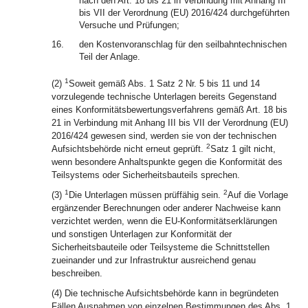
nach den Art. 18 bis 21 in Verbindung mit Anhang III
bis VII der Verordnung (EU) 2016/424 durchgeführten
Versuche und Prüfungen;
16.
den Kostenvoranschlag für den seilbahntechnischen
Teil der Anlage.
1
(2)
Soweit gemäß Abs. 1 Satz 2 Nr. 5 bis 11 und 14
vorzulegende technische Unterlagen bereits Gegenstand
eines Konformitätsbewertungsverfahrens gemäß Art. 18 bis
21 in Verbindung mit Anhang III bis VII der Verordnung (EU)
2016/424 gewesen sind, werden sie von der technischen
2
Aufsichtsbehörde nicht erneut geprüft.
Satz 1 gilt nicht,
wenn besondere Anhaltspunkte gegen die Konformität des
Teilsystems oder Sicherheitsbauteils sprechen.
1
2
(3)
Die Unterlagen müssen prüffähig sein.
Auf die Vorlage
ergänzender Berechnungen oder anderer Nachweise kann
verzichtet werden, wenn die EU-Konformitätserklärungen
und sonstigen Unterlagen zur Konformität der
Sicherheitsbauteile oder Teilsysteme die Schnittstellen
zueinander und zur Infrastruktur ausreichend genau
beschreiben.
(4) Die technische Aufsichtsbehörde kann in begründeten
Fällen Ausnahmen von einzelnen Bestimmungen des Abs. 1