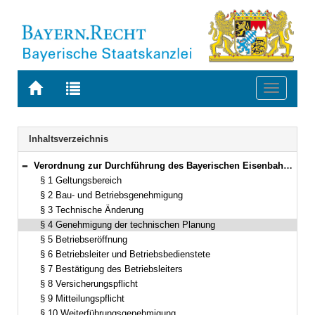
Zur
Zur
Toggle
Startseite
Trefferliste
navigati
von
der
BAYERN.RECHT
letzten
Navigation
Inhaltsverzeichnis
Suche
Verordnung zur Durchführung des Bayerischen Eisenbahn- und Seilbahngesetzes (Seilbahnverordnung – SeilbV) Vom 15. Juni 2011 (GVBl. S. 271) BayRS 932-1-3-B (§§ 1–14)
Bereich reduzieren
§ 1 Geltungsbereich
§ 2 Bau- und Betriebsgenehmigung
§ 3 Technische Änderung
§ 4 Genehmigung der technischen Planung
§ 5 Betriebseröffnung
§ 6 Betriebsleiter und Betriebsbedienstete
§ 7 Bestätigung des Betriebsleiters
§ 8 Versicherungspflicht
§ 9 Mitteilungspflicht
§ 10 Weiterführungsgenehmigung