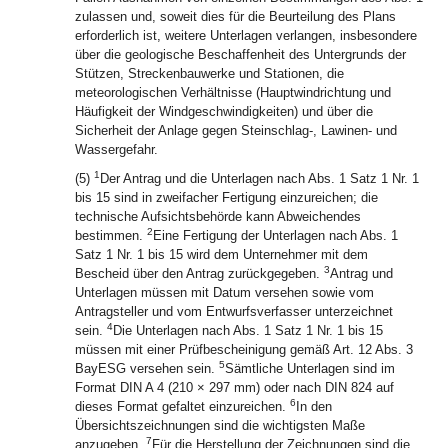
zulassen und, soweit dies für die Beurteilung des Plans
erforderlich ist, weitere Unterlagen verlangen, insbesondere
über die geologische Beschaffenheit des Untergrunds der
Stützen, Streckenbauwerke und Stationen, die
meteorologischen Verhältnisse (Hauptwindrichtung und
Häufigkeit der Windgeschwindigkeiten) und über die
Sicherheit der Anlage gegen Steinschlag-, Lawinen- und
Wassergefahr.
1
(5)
Der Antrag und die Unterlagen nach Abs. 1 Satz 1 Nr. 1
bis 15 sind in zweifacher Fertigung einzureichen; die
technische Aufsichtsbehörde kann Abweichendes
2
bestimmen.
Eine Fertigung der Unterlagen nach Abs. 1
Satz 1 Nr. 1 bis 15 wird dem Unternehmer mit dem
3
Bescheid über den Antrag zurückgegeben.
Antrag und
Unterlagen müssen mit Datum versehen sowie vom
Antragsteller und vom Entwurfsverfasser unterzeichnet
4
sein.
Die Unterlagen nach Abs. 1 Satz 1 Nr. 1 bis 15
müssen mit einer Prüfbescheinigung gemäß Art. 12 Abs. 3
5
BayESG versehen sein.
Sämtliche Unterlagen sind im
Format DIN A 4 (210 × 297 mm) oder nach DIN 824 auf
6
dieses Format gefaltet einzureichen.
In den
Übersichtszeichnungen sind die wichtigsten Maße
7
anzugeben.
Für die Herstellung der Zeichnungen sind die