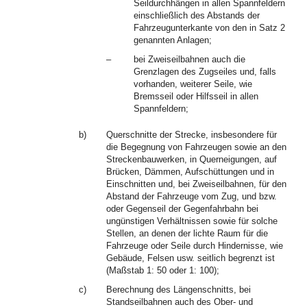
Seildurchhängen in allen Spannfeldern
einschließlich des Abstands der
Fahrzeugunterkante von den in Satz 2
genannten Anlagen;
–
bei Zweiseilbahnen auch die
Grenzlagen des Zugseiles und, falls
vorhanden, weiterer Seile, wie
Bremsseil oder Hilfsseil in allen
Spannfeldern;
b)
Querschnitte der Strecke, insbesondere für
die Begegnung von Fahrzeugen sowie an den
Streckenbauwerken, in Querneigungen, auf
Brücken, Dämmen, Aufschüttungen und in
Einschnitten und, bei Zweiseilbahnen, für den
Abstand der Fahrzeuge vom Zug, und bzw.
oder Gegenseil der Gegenfahrbahn bei
ungünstigen Verhältnissen sowie für solche
Stellen, an denen der lichte Raum für die
Fahrzeuge oder Seile durch Hindernisse, wie
Gebäude, Felsen usw. seitlich begrenzt ist
(Maßstab 1: 50 oder 1: 100);
c)
Berechnung des Längenschnitts, bei
Standseilbahnen auch des Ober- und