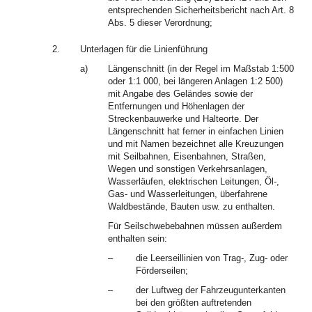
entsprechenden Sicherheitsbericht nach Art. 8
Abs. 5 dieser Verordnung;
2.
Unterlagen für die Linienführung
a)
Längenschnitt (in der Regel im Maßstab 1:500
oder 1:1 000, bei längeren Anlagen 1:2 500)
mit Angabe des Geländes sowie der
Entfernungen und Höhenlagen der
Streckenbauwerke und Halteorte. Der
Längenschnitt hat ferner in einfachen Linien
und mit Namen bezeichnet alle Kreuzungen
mit Seilbahnen, Eisenbahnen, Straßen,
Wegen und sonstigen Verkehrsanlagen,
Wasserläufen, elektrischen Leitungen, Öl-,
Gas- und Wasserleitungen, überfahrene
Waldbestände, Bauten usw. zu enthalten.
Für Seilschwebebahnen müssen außerdem
enthalten sein:
–
die Leerseillinien von Trag-, Zug- oder
Förderseilen;
–
der Luftweg der Fahrzeugunterkanten
bei den größten auftretenden