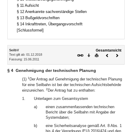
§ 11 Aufsicht
§ 12 Anerkannte sachverständige Stellen
§ 13 Bußgeldvorschriften
§ 14 Inkrafttreten, Übergangsvorschrift
[Schlussformel]
Inhalt
SeilbV
Gesamtansicht
Text gilt ab: 01.12.2018
Download
Drucken
Vorheriges
Nächste
Fassung: 15.06.2011
Dokument
Dokume
§ 4
Genehmigung der technischen Planung
1
(1)
Der Antrag auf Genehmigung der technischen Planung
für eine Seilbahn ist bei der technischen Aufsichtsbehörde
2
einzureichen.
Der Antrag hat zu enthalten:
1.
Unterlagen zum Gesamtsystem
a)
einen zusammenfassenden technischen
Bericht über die Seilbahn mit Angabe der
Systemdaten;
b)
eine Sicherheitsanalyse gemäß Art. 8 Abs. 1
bis 4 der Verordnung (EU) 2016/424 und den