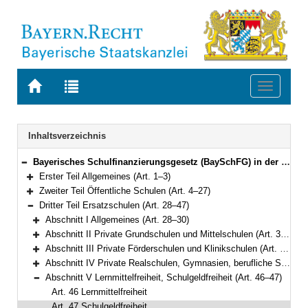
Zur
Zur
Toggle
Startseite
Trefferliste
navigati
von
der
BAYERN.RECHT
letzten
Navigation
Inhaltsverzeichnis
Suche
Bayerisches Schulfinanzierungsgesetz (BaySchFG) in der Fassung der Bekanntmachung vom 31. Mai 2000 (GVBl. S. 455, 633) BayRS 2230-7-1-K (Art. 1–61)
Bereich reduzieren
Erster Teil Allgemeines (Art. 1–3)
Bereich erweitern
Zweiter Teil Öffentliche Schulen (Art. 4–27)
Bereich erweitern
Dritter Teil Ersatzschulen (Art. 28–47)
Bereich reduzieren
Abschnitt I Allgemeines (Art. 28–30)
Bereich erweitern
Abschnitt II Private Grundschulen und Mittelschulen (Art. 31–32)
Bereich erweitern
Abschnitt III Private Förderschulen und Klinikschulen (Art. 33–37)
Bereich erweitern
Abschnitt IV Private Realschulen, Gymnasien, berufliche Schulen und Schulen des Zweiten Bildungswegs (Art. 38–45)
Bereich erweitern
Abschnitt V Lernmittelfreiheit, Schulgeldfreiheit (Art. 46–47)
Bereich reduzieren
Art. 46 Lernmittelfreiheit
Art. 47 Schulgeldfreiheit