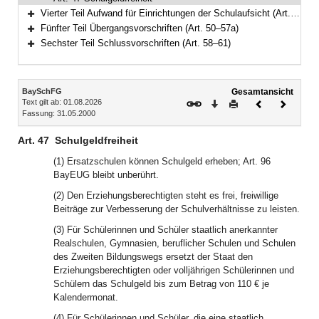
Vierter Teil Aufwand für Einrichtungen der Schulaufsicht (Art. 48–49)
Bereich erweitern
Fünfter Teil Übergangsvorschriften (Art. 50–57a)
Bereich erweitern
Sechster Teil Schlussvorschriften (Art. 58–61)
Bereich erweitern
Inhalt
BaySchFG
Gesamtansicht
Text gilt ab: 01.08.2026
Download
Drucken
Vorheriges
Nächste
Fassung: 31.05.2000
Dokument
Dokume
Art. 47
Schulgeldfreiheit
(1) Ersatzschulen können Schulgeld erheben; Art. 96
BayEUG bleibt unberührt.
(2) Den Erziehungsberechtigten steht es frei, freiwillige
Beiträge zur Verbesserung der Schulverhältnisse zu leisten.
(3) Für Schülerinnen und Schüler staatlich anerkannter
Realschulen, Gymnasien, beruflicher Schulen und Schulen
des Zweiten Bildungswegs ersetzt der Staat den
Erziehungsberechtigten oder volljährigen Schülerinnen und
Schülern das Schulgeld bis zum Betrag von 110 € je
Kalendermonat.
(4) Für Schülerinnen und Schüler, die eine staatlich