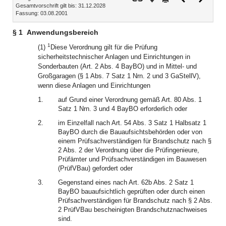
Gesamtvorschrift gilt bis: 31.12.2028
Dokument
Dokume
Fassung: 03.08.2001
§ 1
Anwendungsbereich
1
(1)
Diese Verordnung gilt für die Prüfung
sicherheitstechnischer Anlagen und Einrichtungen in
Sonderbauten (Art. 2 Abs. 4 BayBO) und in Mittel- und
Großgaragen (§ 1 Abs. 7 Satz 1 Nrn. 2 und 3 GaStellV),
wenn diese Anlagen und Einrichtungen
1.
auf Grund einer Verordnung gemäß Art. 80 Abs. 1
Satz 1 Nrn. 3 und 4 BayBO erforderlich oder
2.
im Einzelfall nach Art. 54 Abs. 3 Satz 1 Halbsatz 1
BayBO durch die Bauaufsichtsbehörden oder von
einem Prüfsachverständigen für Brandschutz nach §
2 Abs. 2 der Verordnung über die Prüfingenieure,
Prüfämter und Prüfsachverständigen im Bauwesen
(PrüfVBau) gefordert oder
3.
Gegenstand eines nach Art. 62b Abs. 2 Satz 1
BayBO bauaufsichtlich geprüften oder durch einen
Prüfsachverständigen für Brandschutz nach § 2 Abs.
2 PrüfVBau bescheinigten Brandschutznachweises
sind.