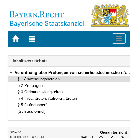
Zur
Zur
Toggle
Startseite
Trefferliste
navigati
von
der
BAYERN.RECHT
letzten
Navigation
Inhaltsverzeichnis
Suche
Verordnung über Prüfungen von sicherheitstechnischen Anlagen und Einrichtungen (Sicherheitsanlagen-Prüfverordnung – SPrüfV) Vom 3. August 2001 (GVBl. S. 593) BayRS 2132-1-9-B (§§ 1–5)
Bereich reduzieren
§ 1 Anwendungsbereich
§ 2 Prüfungen
§ 3 Ordnungswidrigkeiten
§ 4 Inkrafttreten, Außerkrafttreten
§ 5 (aufgehoben)
[Schlussformel]
Inhalt
SPrüfV
Gesamtansicht
Text gilt ab: 01.09.2018
Download
Drucken
Vorheriges
Nächste