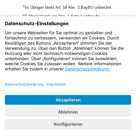
2
Im Übrigen bleibt Art. 54 Abs. 3 BayBO unberührt.
(2) Abweichend von Abs. 1 Satz 1 sollen die
Bauaufsichtsbehörden bei Industriebauten auf die
Prüfungen nach § 2 verzichten, wenn die Wirksamkeit und
Betriebssicherheit sicherheitstechnischer Anlagen und
Einrichtungen auf andere Weise sichergestellt ist.
Bayern.de
BayernPortal
Datenschutz
Impressum
Barrierefreiheit
Hilfe
Kontakt
Kontrastwechsel
Schriftgröße