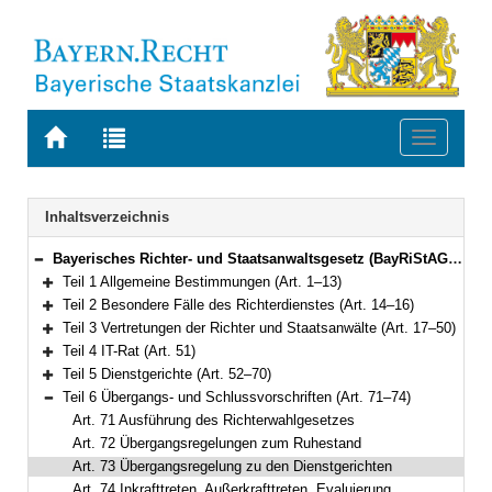
Zur
Zur
Toggle
Startseite
Trefferliste
navigati
von
der
BAYERN.RECHT
letzten
Navigation
Inhaltsverzeichnis
Suche
Bayerisches Richter- und Staatsanwaltsgesetz (BayRiStAG) Vom 22. März 2018 (GVBl. S. 118) BayRS 301-1-J (Art. 1–74)
Bereich reduzieren
Teil 1 Allgemeine Bestimmungen (Art. 1–13)
Bereich erweitern
Teil 2 Besondere Fälle des Richterdienstes (Art. 14–16)
Bereich erweitern
Teil 3 Vertretungen der Richter und Staatsanwälte (Art. 17–50)
Bereich erweitern
Teil 4 IT-Rat (Art. 51)
Bereich erweitern
Teil 5 Dienstgerichte (Art. 52–70)
Bereich erweitern
Teil 6 Übergangs- und Schlussvorschriften (Art. 71–74)
Bereich reduzieren
Art. 71 Ausführung des Richterwahlgesetzes
Art. 72 Übergangsregelungen zum Ruhestand
Art. 73 Übergangsregelung zu den Dienstgerichten
Art. 74 Inkrafttreten, Außerkrafttreten, Evaluierung