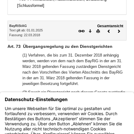
[Schlussformel]
Inhalt
BayRiStAG
Gesamtansicht
Text gilt ab: 01.01.2025
Download
Drucken
Vorheriges
Nächste
Fassung: 22.03.2018
Dokument
Dokume
Art. 73
Übergangsregelung zu den Dienstgerichten
(1) Verfahren, die bis zum 31. Dezember 2018 anhängig
werden, werden von dem nach dem BayRiG in der am 31.
März 2018 geltenden Fassung zuständigen Dienstgericht
nach den Vorschriften des Vierten Abschnitts des BayRiG
in der am 31. März 2018 geltenden Fassung in der
jeweiligen Besetzung fortgeführt.
(2) Soweit ein Dienstgericht nach diesem Gesetz zuständig
ist, entscheidet es auch im Verfahren über die
Wiederaufnahme von Verfahren, die vor den bisher
zuständigen Gerichten rechtskräftig abgeschlossen worden
sind.
Bayern.de