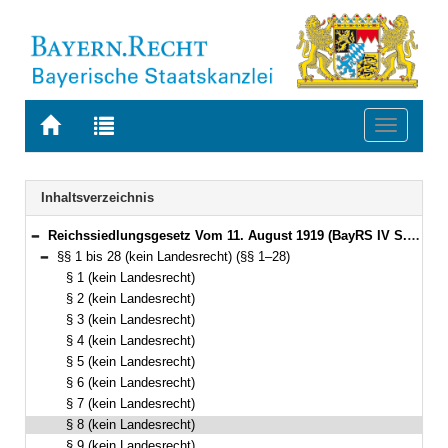
Zur
Zur
Toggle
Startseite
Trefferliste
navigati
von
der
BAYERN.RECHT
letzten
Navigation
Inhaltsverzeichnis
Suche
Reichssiedlungsgesetz Vom 11. August 1919 (BayRS IV S. 428) BayRS 2331-1-F (§§ 1–32)
Bereich reduzieren
§§ 1 bis 28 (kein Landesrecht) (§§ 1–28)
Bereich reduzieren
§ 1 (kein Landesrecht)
§ 2 (kein Landesrecht)
§ 3 (kein Landesrecht)
§ 4 (kein Landesrecht)
§ 5 (kein Landesrecht)
§ 6 (kein Landesrecht)
§ 7 (kein Landesrecht)
§ 8 (kein Landesrecht)
§ 9 (kein Landesrecht)