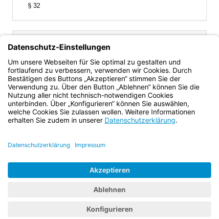
Bereich erweitern
§ 32
Inhalt
Gesamtansicht
Text gilt ab: 01.01.1983
Download
Drucken
Vorheriges
Nächste
Fassung: 11.08.1919
Dokument
Dokume
§ 8
(kein Landesrecht)
Bayern.de
BayernPortal
Datenschutz
Impressum
Barrierefreiheit
Hilfe
Kontakt
Kontrastwechsel
Schriftgröße