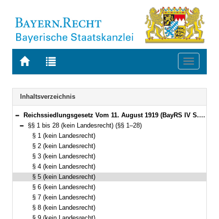
Zur
Zur
Toggle
Startseite
Trefferliste
navigati
von
der
BAYERN.RECHT
letzten
Navigation
Inhaltsverzeichnis
Suche
Reichssiedlungsgesetz Vom 11. August 1919 (BayRS IV S. 428) BayRS 2331-1-F (§§ 1–32)
Bereich reduzieren
§§ 1 bis 28 (kein Landesrecht) (§§ 1–28)
Bereich reduzieren
§ 1 (kein Landesrecht)
§ 2 (kein Landesrecht)
§ 3 (kein Landesrecht)
§ 4 (kein Landesrecht)
§ 5 (kein Landesrecht)
§ 6 (kein Landesrecht)
§ 7 (kein Landesrecht)
§ 8 (kein Landesrecht)
§ 9 (kein Landesrecht)