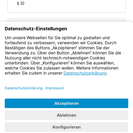
Bereich erweitern
§ 32
Inhalt
Gesamtansicht
Text gilt ab: 01.01.1983
Download
Drucken
Vorheriges
Nächste
Fassung: 11.08.1919
Dokument
Dokume
§ 5
(kein Landesrecht)
Bayern.de
BayernPortal
Datenschutz
Impressum
Barrierefreiheit
Hilfe
Kontakt
Kontrastwechsel
Schriftgröße