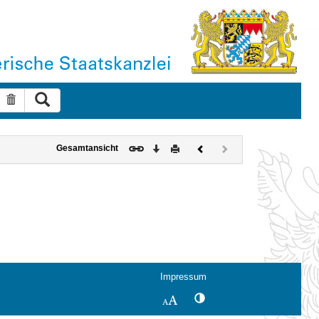
Suche ausführen
Suche zurücksetzen
Download
Drucken
Vorheriges
Nächstes
Gesamtansicht
Dokument
Dokument
(inaktiv)
Impressum
Kontrastwechsel
Schriftgröße