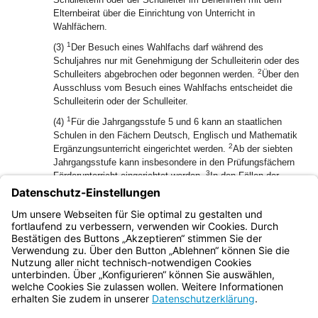
Elternbeirat über die Einrichtung von Unterricht in
Wahlfächern.
1
(3)
Der Besuch eines Wahlfachs darf während des
Schuljahres nur mit Genehmigung der Schulleiterin oder des
2
Schulleiters abgebrochen oder begonnen werden.
Über den
Ausschluss vom Besuch eines Wahlfachs entscheidet die
Schulleiterin oder der Schulleiter.
1
(4)
Für die Jahrgangsstufe 5 und 6 kann an staatlichen
Schulen in den Fächern Deutsch, Englisch und Mathematik
2
Ergänzungsunterricht eingerichtet werden.
Ab der siebten
Jahrgangsstufe kann insbesondere in den Prüfungsfächern
3
Förderunterricht eingerichtet werden.
In den Fällen der
Sätze 1 und 2 können Parallelgruppen eingerichtet werden,
wenn die Teilnehmer aus verschiedenen Klassen stammen
und bei Bildung von nur einer Gruppe die Zahl 10
überschritten würde; die Mindestschülerzahl beträgt fünf.
Bayern.de
BayernPortal
Datenschutz