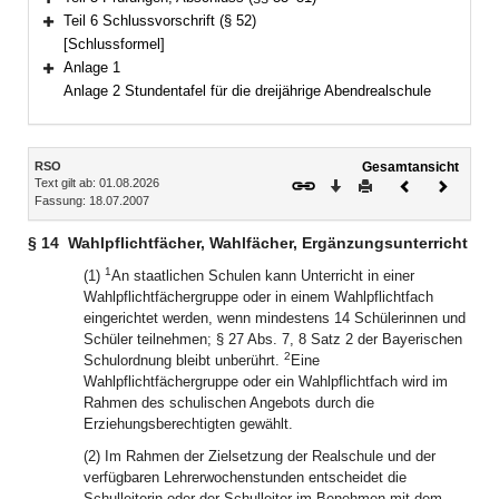
Bereich erweitern
Teil 6 Schlussvorschrift (§ 52)
Bereich erweitern
[Schlussformel]
Anlage 1
Bereich erweitern
Anlage 2 Stundentafel für die dreijährige Abendrealschule
Inhalt
RSO
Gesamtansicht
Text gilt ab: 01.08.2026
Download
Drucken
Vorheriges
Nächste
Fassung: 18.07.2007
Dokument
Dokume
§ 14
Wahlpflichtfächer, Wahlfächer, Ergänzungsunterricht
1
(1)
An staatlichen Schulen kann Unterricht in einer
Wahlpflichtfächergruppe oder in einem Wahlpflichtfach
eingerichtet werden, wenn mindestens 14 Schülerinnen und
Schüler teilnehmen; § 27 Abs. 7, 8 Satz 2 der Bayerischen
2
Schulordnung bleibt unberührt.
Eine
Wahlpflichtfächergruppe oder ein Wahlpflichtfach wird im
Rahmen des schulischen Angebots durch die
Erziehungsberechtigten gewählt.
(2) Im Rahmen der Zielsetzung der Realschule und der
verfügbaren Lehrerwochenstunden entscheidet die
Schulleiterin oder der Schulleiter im Benehmen mit dem