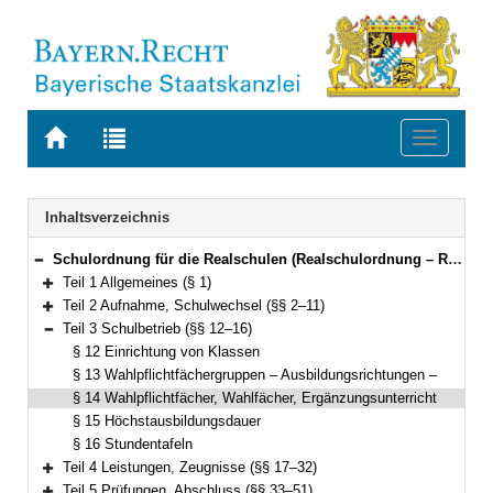
Zur
Zur
Toggle
Startseite
Trefferliste
navigati
von
der
BAYERN.RECHT
letzten
Navigation
Inhaltsverzeichnis
Suche
Schulordnung für die Realschulen (Realschulordnung – RSO) Vom 18. Juli 2007 (GVBl. S. 458, ber. S. 585) BayRS 2234-2-K (§§ 1–52)
Bereich reduzieren
Teil 1 Allgemeines (§ 1)
Bereich erweitern
Teil 2 Aufnahme, Schulwechsel (§§ 2–11)
Bereich erweitern
Teil 3 Schulbetrieb (§§ 12–16)
Bereich reduzieren
§ 12 Einrichtung von Klassen
§ 13 Wahlpflichtfächergruppen – Ausbildungsrichtungen –
§ 14 Wahlpflichtfächer, Wahlfächer, Ergänzungsunterricht
§ 15 Höchstausbildungsdauer
§ 16 Stundentafeln
Teil 4 Leistungen, Zeugnisse (§§ 17–32)
Bereich erweitern
Teil 5 Prüfungen, Abschluss (§§ 33–51)