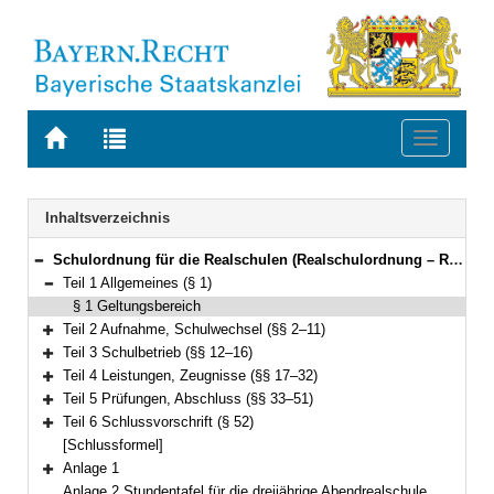
Zur
Zur
Toggle
Startseite
Trefferliste
navigati
von
der
BAYERN.RECHT
letzten
Navigation
Inhaltsverzeichnis
Suche
Schulordnung für die Realschulen (Realschulordnung – RSO) Vom 18. Juli 2007 (GVBl. S. 458, ber. S. 585) BayRS 2234-2-K (§§ 1–52)
Bereich reduzieren
Teil 1 Allgemeines (§ 1)
Bereich reduzieren
§ 1 Geltungsbereich
Teil 2 Aufnahme, Schulwechsel (§§ 2–11)
Bereich erweitern
Teil 3 Schulbetrieb (§§ 12–16)
Bereich erweitern
Teil 4 Leistungen, Zeugnisse (§§ 17–32)
Bereich erweitern
Teil 5 Prüfungen, Abschluss (§§ 33–51)
Bereich erweitern
Teil 6 Schlussvorschrift (§ 52)
Bereich erweitern
[Schlussformel]
Anlage 1
Bereich erweitern
Anlage 2 Stundentafel für die dreijährige Abendrealschule