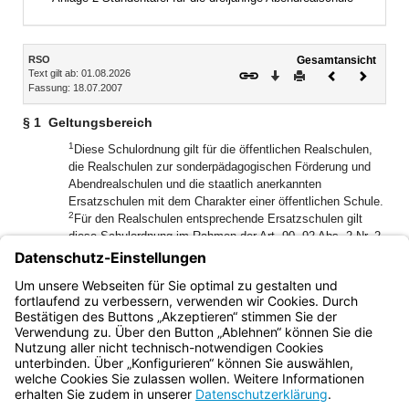
Inhalt
RSO
Gesamtansicht
Text gilt ab: 01.08.2026
Download
Drucken
Vorheriges
Nächste
Fassung: 18.07.2007
Dokument
Dokume
§ 1
Geltungsbereich
1
Diese Schulordnung gilt für die öffentlichen Realschulen,
die Realschulen zur sonderpädagogischen Förderung und
Abendrealschulen und die staatlich anerkannten
Ersatzschulen mit dem Charakter einer öffentlichen Schule.
2
Für den Realschulen entsprechende Ersatzschulen gilt
diese Schulordnung im Rahmen der Art. 90, 92 Abs. 2 Nr. 2
und Abs. 5 und Art. 93 des Bayerischen Gesetzes über das
Erziehungs- und Unterrichtswesen (BayEUG), für staatlich
anerkannte Ersatzschulen gilt sie darüber hinaus im
Rahmen des Art. 100 Abs. 2 BayEUG.
Bayern.de
BayernPortal