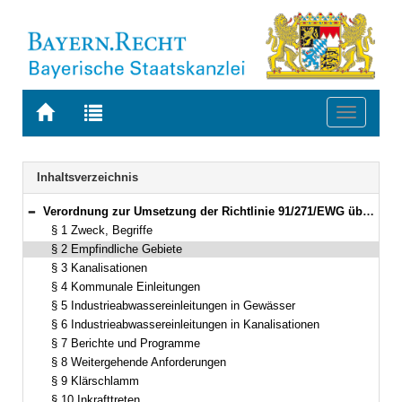
Zur
Zur
Toggle
Startseite
Trefferliste
navigati
von
der
BAYERN.RECHT
letzten
Navigation
Inhaltsverzeichnis
Suche
Verordnung zur Umsetzung der Richtlinie 91/271/EWG über die Behandlung von kommunalem Abwasser (Reinhalteordnung kommunales Abwasser – ROkAbw –) Vom 23. August 1992 (GVBl. S. 402) BayRS 753-1-13-U (§§ 1–10)
Bereich reduzieren
§ 1 Zweck, Begriffe
§ 2 Empfindliche Gebiete
§ 3 Kanalisationen
§ 4 Kommunale Einleitungen
§ 5 Industrieabwassereinleitungen in Gewässer
§ 6 Industrieabwassereinleitungen in Kanalisationen
§ 7 Berichte und Programme
§ 8 Weitergehende Anforderungen
§ 9 Klärschlamm
§ 10 Inkrafttreten