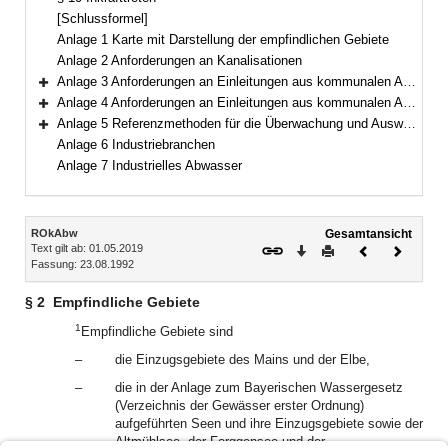
[Schlussformel]
Anlage 1 Karte mit Darstellung der empfindlichen Gebiete
Anlage 2 Anforderungen an Kanalisationen
Anlage 3 Anforderungen an Einleitungen aus kommunalen Abwasserbehandlungsanlagen
Bereich erweitern
Anlage 4 Anforderungen an Einleitungen aus kommunalen Abwasserbehandlungsanlagen in empfindlichen Gebieten, in denen es zur Eutrophierung kommt
Bereich erweitern
Anlage 5 Referenzmethoden für die Überwachung und Auswertung der Ergebnisse
Bereich erweitern
Anlage 6 Industriebranchen
Anlage 7 Industrielles Abwasser
Inhalt
ROkAbw
Gesamtansicht
Text gilt ab: 01.05.2019
Download
Drucken
Vorheriges
Nächste
Fassung: 23.08.1992
Dokument
Dokume
§ 2
Empfindliche Gebiete
1
Empfindliche Gebiete sind
–
die Einzugsgebiete des Mains und der Elbe,
–
die in der Anlage zum Bayerischen Wassergesetz
(Verzeichnis der Gewässer erster Ordnung)
aufgeführten Seen und ihre Einzugsgebiete sowie der
Altmühlsee, der Forggensee und der