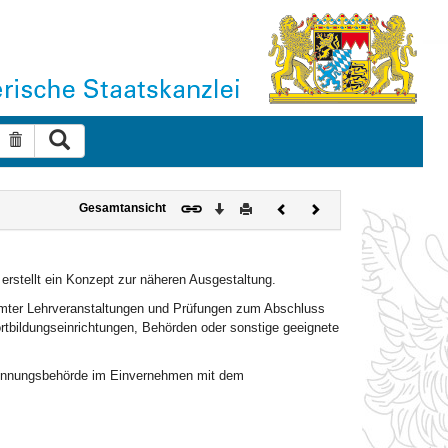
Suche ausführen
Suche zurücksetzen
Download
Drucken
Vorheriges
Nächstes
Gesamtansicht
Dokument
Dokument
 erstellt ein Konzept zur näheren Ausgestaltung.
mmter Lehrveranstaltungen und Prüfungen zum Abschluss
rtbildungseinrichtungen, Behörden oder sonstige geeignete
Ernennungsbehörde im Einvernehmen mit dem