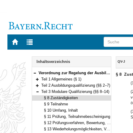
Zur
Zur
Startseite
Trefferliste
von
der
Navigation
BAYERN.RECHT
letzten
Inhalt
Inhaltsverzeichnis
QV-J
Suche
Verordnung zur Regelung der Ausbildungsqualifizierung und der modularen Qualifizierung in der Justiz (Qualifizierungsverordnung Justiz – QV-J) Vom 22. Februar 2012 (GVBl. S. 51) BayRS 2038-5-3-1-J (§§ 1–15)
§ 8
Zust
Bereich reduzieren
Teil 1 Allgemeines (§ 1)
Bereich erweitern
(
Teil 2 Ausbildungsqualifizierung (§§ 2–7)
Bereich erweitern
Teil 3 Modulare Qualifizierung (§§ 8–14)
(
Bereich reduzieren
v
§ 8 Zuständigkeiten
ö
§ 9 Teilnahme
§ 10 Umfang, Inhalt
(
§ 11 Prüfung, Teilnahmebescheinigung
S
§ 12 Prüfungsverfahren, Bewertung, Feststellung des Abschlusses
§ 13 Wiederholungsmöglichkeiten, Verhinderung