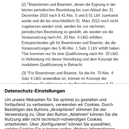
1
(2)
Beamtinnen und Beamten, denen die Eignung in der
letzten periodischen Beurteilung bis zum Ablauf des 31.
Dezember 2010 nach § 41 Abs. 5 und § 51 LbV zuerkannt
wurde und die bis einschließlich 31. März 2012 noch nicht
zugelassen worden sind, werden bis zur nächsten
periodischen Beurteilung so gestellt, als würden sie die
Voraussetzung nach Art. 20 Abs. 4 LlbG erfüllen;
Entsprechendes gilt für Beamtinnen und Beamte, die die
Voraussetzungen des § 46 Abs. 1 Satz 1 LbV erfüllt haben.
2
Sie kommen nur für eine Qualifizierung nach Art. 20 LlbG
in Verbindung mit dieser Verordnung und dem Konzept der
modularen Qualifizierung in Betracht.
1
(3)
Für Beamtinnen und Beamte, für die Art. 70 Abs. 4
Satz 4 LlbG anwendbar ist, können im Konzept der
modularen Qualifizierung in der Besoldungsgruppe A 11
Maßnahmen nach Art. 20 Abs. 2 Sätze 6 und 7 LlbG
vorgesehen werden, die Voraussetzung für eine Beförderung
2
in ein Amt der Besoldungsgruppe A 12 oder A 13 sind.
§ 9
gilt entsprechend.
Bayern.de