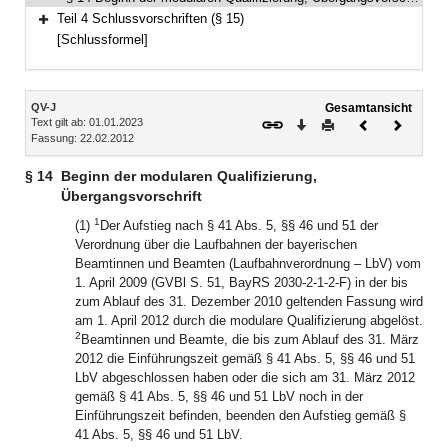
Teil 4 Schlussvorschriften (§ 15)
Bereich erweitern
[Schlussformel]
Inhalt
QV-J
Gesamtansicht
Text gilt ab: 01.01.2023
Download
Drucken
Vorheriges
Nächste
Fassung: 22.02.2012
Dokument
Dokume
§ 14
Beginn der modularen Qualifizierung,
Übergangsvorschrift
1
(1)
Der Aufstieg nach § 41 Abs. 5, §§ 46 und 51 der
Verordnung über die Laufbahnen der bayerischen
Beamtinnen und Beamten (Laufbahnverordnung – LbV) vom
1. April 2009 (GVBl S. 51, BayRS 2030-2-1-2-F) in der bis
zum Ablauf des 31. Dezember 2010 geltenden Fassung wird
am 1. April 2012 durch die modulare Qualifizierung abgelöst.
2
Beamtinnen und Beamte, die bis zum Ablauf des 31. März
2012 die Einführungszeit gemäß § 41 Abs. 5, §§ 46 und 51
LbV abgeschlossen haben oder die sich am 31. März 2012
gemäß § 41 Abs. 5, §§ 46 und 51 LbV noch in der
Einführungszeit befinden, beenden den Aufstieg gemäß §
41 Abs. 5, §§ 46 und 51 LbV.