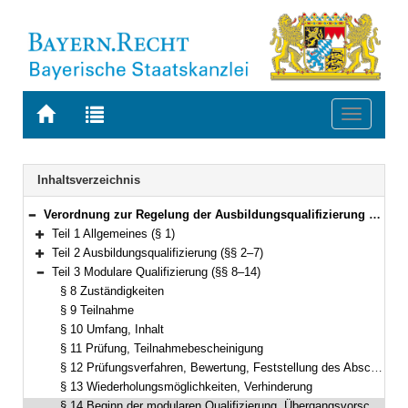
Zur
Zur
Toggle
Startseite
Trefferliste
navigati
von
der
BAYERN.RECHT
letzten
Navigation
Inhaltsverzeichnis
Suche
Verordnung zur Regelung der Ausbildungsqualifizierung und der modularen Qualifizierung in der Justiz (Qualifizierungsverordnung Justiz – QV-J) Vom 22. Februar 2012 (GVBl. S. 51) BayRS 2038-5-3-1-J (§§ 1–15)
Bereich reduzieren
Teil 1 Allgemeines (§ 1)
Bereich erweitern
Teil 2 Ausbildungsqualifizierung (§§ 2–7)
Bereich erweitern
Teil 3 Modulare Qualifizierung (§§ 8–14)
Bereich reduzieren
§ 8 Zuständigkeiten
§ 9 Teilnahme
§ 10 Umfang, Inhalt
§ 11 Prüfung, Teilnahmebescheinigung
§ 12 Prüfungsverfahren, Bewertung, Feststellung des Abschlusses
§ 13 Wiederholungsmöglichkeiten, Verhinderung
§ 14 Beginn der modularen Qualifizierung, Übergangsvorschrift