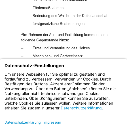
–
Fördermaßnahmen
–
Bedeutung des Waldes in der Kulturlandschaft
–
forstgesetzliche Bestimmungen.
2
Im Rahmen der Aus- und Fortbildung kommen noch
folgende Gegenstände hinzu:
–
Ernte und Vermarktung des Holzes
–
Maschinen- und Geräteeinsatz
–
betriebswirtschaftliche Fragen.
3
Es können auch allgemeine rechtliche und forstpolitische
Hinweise gegeben werden.
Bayern.de
BayernPortal
Datenschutz
Impressum