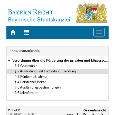
Zur
Zur
Toggle
Startseite
Trefferliste
navigati
von
der
BAYERN.RECHT
letzten
Navigation
Inhaltsverzeichnis
Suche
Verordnung über die Förderung der privaten und körperschaftlichen Waldwirtschaft (PuKWFV) Vom 14. November 1972 (BayRS V S. 557) BayRS 7904-1-L (§§ 1–6)
Bereich reduzieren
§ 1 Grundsätze
§ 2 Ausbildung und Fortbildung, Beratung
§ 3 Fördermaßnahmen
§ 4 Forstlicher Beirat
§ 5 Ausführungsbestimmungen
§ 6 Inkrafttreten
Inhalt
PuKWFV
Gesamtansicht
Text gilt ab: 01.05.2007
Download
Drucken
Vorheriges
Nächste