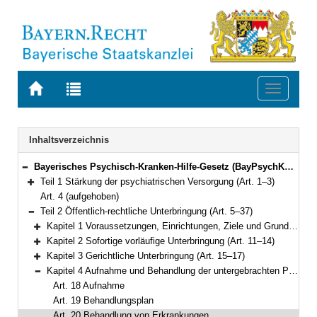
Zur
Zur
Toggle
Startseite
Trefferliste
navigati
von
der
BAYERN.RECHT
letzten
Navigation
Inhaltsverzeichnis
Suche
Bayerisches Psychisch-Kranken-Hilfe-Gesetz (BayPsychKHG) Vom 24. Juli 2018 (GVBl. S. 583) BayRS 2128-2-A/G (Art. 1–39)
Bereich reduzieren
Teil 1 Stärkung der psychiatrischen Versorgung (Art. 1–3)
Bereich erweitern
Art. 4 (aufgehoben)
Teil 2 Öffentlich-rechtliche Unterbringung (Art. 5–37)
Bereich reduzieren
Kapitel 1 Voraussetzungen, Einrichtungen, Ziele und Grundsätze (Art. 5–10)
Bereich erweitern
Kapitel 2 Sofortige vorläufige Unterbringung (Art. 11–14)
Bereich erweitern
Kapitel 3 Gerichtliche Unterbringung (Art. 15–17)
Bereich erweitern
Kapitel 4 Aufnahme und Behandlung der untergebrachten Person (Art. 18–20)
Bereich reduzieren
Art. 18 Aufnahme
Art. 19 Behandlungsplan
Art. 20 Behandlung von Erkrankungen