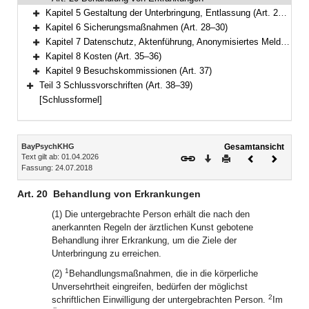
Kapitel 5 Gestaltung der Unterbringung, Entlassung (Art. 21–27)
Bereich erweitern
Kapitel 6 Sicherungsmaßnahmen (Art. 28–30)
Bereich erweitern
Kapitel 7 Datenschutz, Aktenführung, Anonymisiertes Melderegister, örtliche Zuständigkeit der Kreisverwaltungsbehörde (Art. 31–34)
Bereich erweitern
Kapitel 8 Kosten (Art. 35–36)
Bereich erweitern
Kapitel 9 Besuchskommissionen (Art. 37)
Bereich erweitern
Teil 3 Schlussvorschriften (Art. 38–39)
Bereich erweitern
[Schlussformel]
Inhalt
BayPsychKHG
Gesamtansicht
Text gilt ab: 01.04.2026
Download
Drucken
Vorheriges
Nächste
Fassung: 24.07.2018
Dokument
Dokume
Art. 20
Behandlung von Erkrankungen
(1) Die untergebrachte Person erhält die nach den
anerkannten Regeln der ärztlichen Kunst gebotene
Behandlung ihrer Erkrankung, um die Ziele der
Unterbringung zu erreichen.
1
(2)
Behandlungsmaßnahmen, die in die körperliche
Unversehrtheit eingreifen, bedürfen der möglichst
2
schriftlichen Einwilligung der untergebrachten Person.
Im