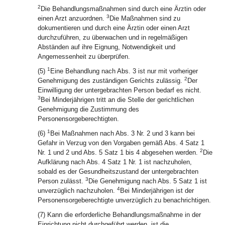
2
Die Behandlungsmaßnahmen sind durch eine Ärztin oder
3
einen Arzt anzuordnen.
Die Maßnahmen sind zu
dokumentieren und durch eine Ärztin oder einen Arzt
durchzuführen, zu überwachen und in regelmäßigen
Abständen auf ihre Eignung, Notwendigkeit und
Angemessenheit zu überprüfen.
1
(5)
Eine Behandlung nach Abs. 3 ist nur mit vorheriger
2
Genehmigung des zuständigen Gerichts zulässig.
Der
Einwilligung der untergebrachten Person bedarf es nicht.
3
Bei Minderjährigen tritt an die Stelle der gerichtlichen
Genehmigung die Zustimmung des
Personensorgeberechtigten.
1
(6)
Bei Maßnahmen nach Abs. 3 Nr. 2 und 3 kann bei
Gefahr in Verzug von den Vorgaben gemäß Abs. 4 Satz 1
2
Nr. 1 und 2 und Abs. 5 Satz 1 bis 4 abgesehen werden.
Die
Aufklärung nach Abs. 4 Satz 1 Nr. 1 ist nachzuholen,
sobald es der Gesundheitszustand der untergebrachten
3
Person zulässt.
Die Genehmigung nach Abs. 5 Satz 1 ist
4
unverzüglich nachzuholen.
Bei Minderjährigen ist der
Personensorgeberechtigte unverzüglich zu benachrichtigen.
(7) Kann die erforderliche Behandlungsmaßnahme in der
Einrichtung nicht durchgeführt werden, ist die