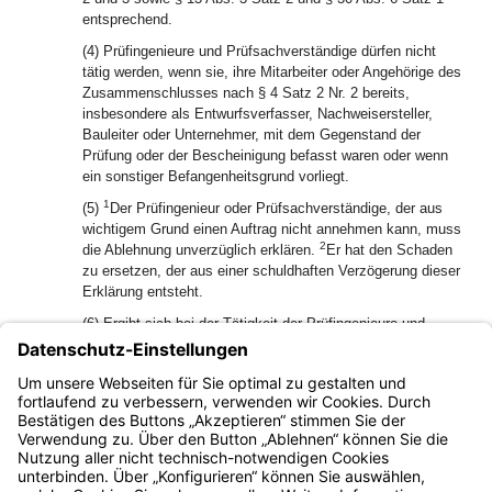
entsprechend.
(4) Prüfingenieure und Prüfsachverständige dürfen nicht
tätig werden, wenn sie, ihre Mitarbeiter oder Angehörige des
Zusammenschlusses nach § 4 Satz 2 Nr. 2 bereits,
insbesondere als Entwurfsverfasser, Nachweisersteller,
Bauleiter oder Unternehmer, mit dem Gegenstand der
Prüfung oder der Bescheinigung befasst waren oder wenn
ein sonstiger Befangenheitsgrund vorliegt.
1
(5)
Der Prüfingenieur oder Prüfsachverständige, der aus
wichtigem Grund einen Auftrag nicht annehmen kann, muss
2
die Ablehnung unverzüglich erklären.
Er hat den Schaden
zu ersetzen, der aus einer schuldhaften Verzögerung dieser
Erklärung entsteht.
(6) Ergibt sich bei der Tätigkeit der Prüfingenieure und
Prüfsachverständigen, dass der Auftrag teilweise einem
anderen Fachbereich oder einer anderen Fachrichtung
zuzuordnen ist, sind sie verpflichtet, den Auftraggeber zu
unterrichten.
Bayern.de