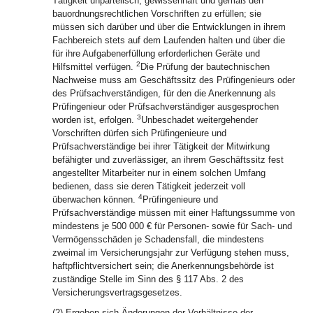
Tätigkeit unparteiisch, gewissenhaft und gemäß den
bauordnungsrechtlichen Vorschriften zu erfüllen; sie
müssen sich darüber und über die Entwicklungen in ihrem
Fachbereich stets auf dem Laufenden halten und über die
für ihre Aufgabenerfüllung erforderlichen Geräte und
2
Hilfsmittel verfügen.
Die Prüfung der bautechnischen
Nachweise muss am Geschäftssitz des Prüfingenieurs oder
des Prüfsachverständigen, für den die Anerkennung als
Prüfingenieur oder Prüfsachverständiger ausgesprochen
3
worden ist, erfolgen.
Unbeschadet weitergehender
Vorschriften dürfen sich Prüfingenieure und
Prüfsachverständige bei ihrer Tätigkeit der Mitwirkung
befähigter und zuverlässiger, an ihrem Geschäftssitz fest
angestellter Mitarbeiter nur in einem solchen Umfang
bedienen, dass sie deren Tätigkeit jederzeit voll
4
überwachen können.
Prüfingenieure und
Prüfsachverständige müssen mit einer Haftungssumme von
mindestens je 500 000 € für Personen- sowie für Sach- und
Vermögensschäden je Schadensfall, die mindestens
zweimal im Versicherungsjahr zur Verfügung stehen muss,
haftpflichtversichert sein; die Anerkennungsbehörde ist
zuständige Stelle im Sinn des § 117 Abs. 2 des
Versicherungsvertragsgesetzes.
(2) Ergeben sich Änderungen der Verhältnisse der