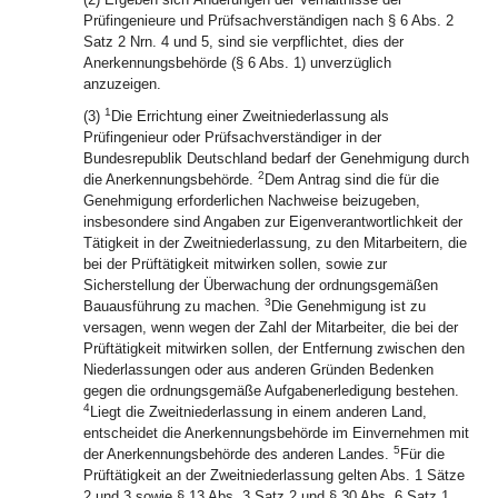
Prüfingenieure und Prüfsachverständigen nach § 6 Abs. 2
Satz 2 Nrn. 4 und 5, sind sie verpflichtet, dies der
Anerkennungsbehörde (§ 6 Abs. 1) unverzüglich
anzuzeigen.
1
(3)
Die Errichtung einer Zweitniederlassung als
Prüfingenieur oder Prüfsachverständiger in der
Bundesrepublik Deutschland bedarf der Genehmigung durch
2
die Anerkennungsbehörde.
Dem Antrag sind die für die
Genehmigung erforderlichen Nachweise beizugeben,
insbesondere sind Angaben zur Eigenverantwortlichkeit der
Tätigkeit in der Zweitniederlassung, zu den Mitarbeitern, die
bei der Prüftätigkeit mitwirken sollen, sowie zur
Sicherstellung der Überwachung der ordnungsgemäßen
3
Bauausführung zu machen.
Die Genehmigung ist zu
versagen, wenn wegen der Zahl der Mitarbeiter, die bei der
Prüftätigkeit mitwirken sollen, der Entfernung zwischen den
Niederlassungen oder aus anderen Gründen Bedenken
gegen die ordnungsgemäße Aufgabenerledigung bestehen.
4
Liegt die Zweitniederlassung in einem anderen Land,
entscheidet die Anerkennungsbehörde im Einvernehmen mit
5
der Anerkennungsbehörde des anderen Landes.
Für die
Prüftätigkeit an der Zweitniederlassung gelten Abs. 1 Sätze
2 und 3 sowie § 13 Abs. 3 Satz 2 und § 30 Abs. 6 Satz 1