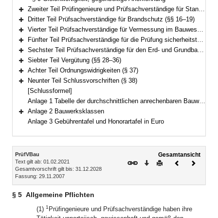
Zweiter Teil Prüfingenieure und Prüfsachverständige für Standsicherheit; Prüfämter für Standsicherheit, Typenprüfung (§§ 10–15)
Bereich erweitern
Dritter Teil Prüfsachverständige für Brandschutz (§§ 16–19)
Bereich erweitern
Vierter Teil Prüfsachverständige für Vermessung im Bauwesen (§§ 20–21)
Bereich erweitern
Fünfter Teil Prüfsachverständige für die Prüfung sicherheitstechnischer Anlagen und Einrichtungen (§§ 22–24)
Bereich erweitern
Sechster Teil Prüfsachverständige für den Erd- und Grundbau (§§ 25–27)
Bereich erweitern
Siebter Teil Vergütung (§§ 28–36)
Bereich erweitern
Achter Teil Ordnungswidrigkeiten (§ 37)
Bereich erweitern
Neunter Teil Schlussvorschriften (§ 38)
Bereich erweitern
[Schlussformel]
Anlage 1 Tabelle der durchschnittlichen anrechenbaren Bauwerte je Kubikmeter Brutto-Rauminhalt
Anlage 2 Bauwerksklassen
Bereich erweitern
Anlage 3 Gebührentafel und Honorartafel in Euro
Inhalt
PrüfVBau
Gesamtansicht
Text gilt ab: 01.02.2021
Download
Drucken
Vorheriges
Nächste
Gesamtvorschrift gilt bis: 31.12.2028
Dokument
Dokume
Fassung: 29.11.2007
§ 5
Allgemeine Pflichten
1
(1)
Prüfingenieure und Prüfsachverständige haben ihre