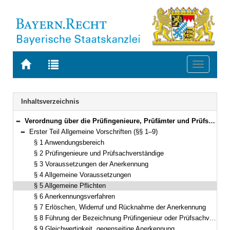
Zur
Zur
Toggle
Startseite
Trefferliste
navigati
von
der
BAYERN.RECHT
letzten
Navigation
Inhaltsverzeichnis
Suche
Verordnung über die Prüfingenieure, Prüfämter und Prüfsachverständigen im Bauwesen (Prüfsachverständigenverordnung – PrüfVBau) Vom 29. November 2007 (GVBl. S. 829) BayRS 2132-1-10-B (§§ 1–38)
Bereich reduzieren
Erster Teil Allgemeine Vorschriften (§§ 1–9)
Bereich reduzieren
§ 1 Anwendungsbereich
§ 2 Prüfingenieure und Prüfsachverständige
§ 3 Voraussetzungen der Anerkennung
§ 4 Allgemeine Voraussetzungen
§ 5 Allgemeine Pflichten
§ 6 Anerkennungsverfahren
§ 7 Erlöschen, Widerruf und Rücknahme der Anerkennung
§ 8 Führung der Bezeichnung Prüfingenieur oder Prüfsachverständiger
§ 9 Gleichwertigkeit, gegenseitige Anerkennung