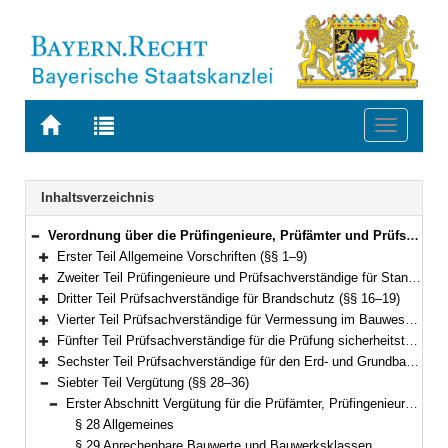
Zur
Zur
Toggle
Startseite
Trefferliste
navigati
von
der
BAYERN.RECHT
letzten
Navigation
Inhaltsverzeichnis
Suche
Verordnung über die Prüfingenieure, Prüfämter und Prüfsachverständigen im Bauwesen (Prüfsachverständigenverordnung – PrüfVBau) Vom 29. November 2007 (GVBl. S. 829) BayRS 2132-1-10-B (§§ 1–38)
Bereich reduzieren
Erster Teil Allgemeine Vorschriften (§§ 1–9)
Bereich erweitern
Zweiter Teil Prüfingenieure und Prüfsachverständige für Standsicherheit; Prüfämter für Standsicherheit, Typenprüfung (§§ 10–15)
Bereich erweitern
Dritter Teil Prüfsachverständige für Brandschutz (§§ 16–19)
Bereich erweitern
Vierter Teil Prüfsachverständige für Vermessung im Bauwesen (§§ 20–21)
Bereich erweitern
Fünfter Teil Prüfsachverständige für die Prüfung sicherheitstechnischer Anlagen und Einrichtungen (§§ 22–24)
Bereich erweitern
Sechster Teil Prüfsachverständige für den Erd- und Grundbau (§§ 25–27)
Bereich erweitern
Siebter Teil Vergütung (§§ 28–36)
Bereich reduzieren
Erster Abschnitt Vergütung für die Prüfämter, Prüfingenieure und Prüfsachverständigen für Standsicherheit (§§ 28–34)
Bereich reduzieren
§ 28 Allgemeines
§ 29 Anrechenbare Bauwerte und Bauwerksklassen