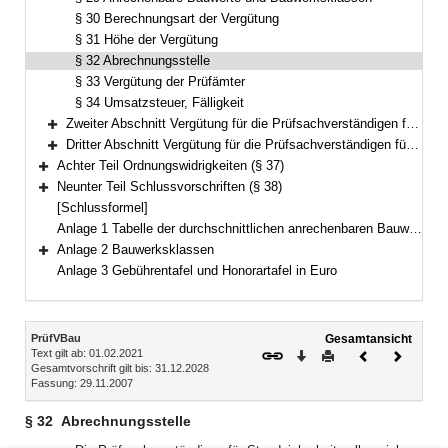
§ 30 Berechnungsart der Vergütung
§ 31 Höhe der Vergütung
§ 32 Abrechnungsstelle
§ 33 Vergütung der Prüfämter
§ 34 Umsatzsteuer, Fälligkeit
Zweiter Abschnitt Vergütung für die Prüfsachverständigen für Brandschutz, für die Prüfung sicherheitstechnischer Anlagen und Einrichtungen sowie für Erd- und Grundbau (§ 35)
Bereich erweitern
Dritter Abschnitt Vergütung für die Prüfsachverständigen für Vermessung im Bauwesen (§ 36)
Bereich erweitern
Achter Teil Ordnungswidrigkeiten (§ 37)
Bereich erweitern
Neunter Teil Schlussvorschriften (§ 38)
Bereich erweitern
[Schlussformel]
Anlage 1 Tabelle der durchschnittlichen anrechenbaren Bauwerte je Kubikmeter Brutto-Rauminhalt
Anlage 2 Bauwerksklassen
Bereich erweitern
Anlage 3 Gebührentafel und Honorartafel in Euro
Inhalt
PrüfVBau
Gesamtansicht
Text gilt ab: 01.02.2021
Download
Drucken
Vorheriges
Nächste
Gesamtvorschrift gilt bis: 31.12.2028
Dokument
Dokume
Fassung: 29.11.2007
§ 32
Abrechnungsstelle