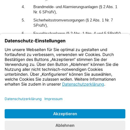
4.
Brandmelde- und Alarmierungsanlagen (§ 2 Abs. 1
Nr. 6 SPrüfV),
5.
Sicherheitsstromversorgungen (§ 2 Abs. 1 Nr. 7
SPrüfV),
6.
Feuerlöschanlagen (§ 2 Abs. 1 Nrn. 4 und 5 SPrüfV).
2
Die Anerkennung nach Satz 1 Nr. 1 kann auf
Lüftungsanlagen für Garagen (§ 14 Abs. 1 der Garagen- und
Stellplatzverordnung) beschränkt werden.
Bayern.de
BayernPortal
Datenschutz
Impressum
Barrierefreiheit
Hilfe
Kontakt