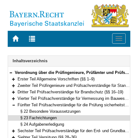
Zur
Zur
Toggle
Startseite
Trefferliste
navigati
von
der
BAYERN.RECHT
letzten
Navigation
Inhaltsverzeichnis
Suche
Verordnung über die Prüfingenieure, Prüfämter und Prüfsachverständigen im Bauwesen (Prüfsachverständigenverordnung – PrüfVBau) Vom 29. November 2007 (GVBl. S. 829) BayRS 2132-1-10-B (§§ 1–38)
Bereich reduzieren
Erster Teil Allgemeine Vorschriften (§§ 1–9)
Bereich erweitern
Zweiter Teil Prüfingenieure und Prüfsachverständige für Standsicherheit; Prüfämter für Standsicherheit, Typenprüfung (§§ 10–15)
Bereich erweitern
Dritter Teil Prüfsachverständige für Brandschutz (§§ 16–19)
Bereich erweitern
Vierter Teil Prüfsachverständige für Vermessung im Bauwesen (§§ 20–21)
Bereich erweitern
Fünfter Teil Prüfsachverständige für die Prüfung sicherheitstechnischer Anlagen und Einrichtungen (§§ 22–24)
Bereich reduzieren
§ 22 Besondere Voraussetzungen
§ 23 Fachrichtungen
§ 24 Aufgabenerledigung
Sechster Teil Prüfsachverständige für den Erd- und Grundbau (§§ 25–27)
Bereich erweitern
Siebter Teil Vergütung (§§ 28–36)