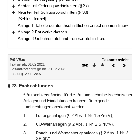
Bereich erweitern
Achter Teil Ordnungswidrigkeiten (§ 37)
Bereich erweitern
Neunter Teil Schlussvorschriften (§ 38)
Bereich erweitern
[Schlussformel]
Anlage 1 Tabelle der durchschnittlichen anrechenbaren Bauwerte je Kubikmeter Brutto-Rauminhalt
Anlage 2 Bauwerksklassen
Bereich erweitern
Anlage 3 Gebührentafel und Honorartafel in Euro
Inhalt
PrüfVBau
Gesamtansicht
Text gilt ab: 01.02.2021
Download
Drucken
Vorheriges
Nächste
Gesamtvorschrift gilt bis: 31.12.2028
Dokument
Dokume
Fassung: 29.11.2007
§ 23
Fachrichtungen
1
Prüfsachverständige für die Prüfung sicherheitstechnischer
Anlagen und Einrichtungen können für folgende
Fachrichtungen anerkannt werden:
1.
Lüftungsanlagen (§ 2 Abs. 1 Nr. 1 SPrüfV),
2.
CO-Warnanlagen (§ 2 Abs. 1 Nr. 2 SPrüfV),
3.
Rauch- und Wärmeabzugsanlagen (§ 2 Abs. 1 Nr. 3
SPrüfV),