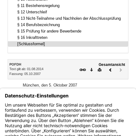
§ 11 Bestehensregelung
§ 12 Unterschleif
§ 13 Nicht-Teilnahme und Nachholen der Abschlussprüfung
§ 14 Berufsbezeichnung
§ 15 Prüfung für andere Bewerbende
§ 16 Inkrafttreten
[Schlussformel]
Inhalt
POFDH
Gesamtansicht
Text gilt ab: 01.08.2014
Download
Drucken
Vorheriges
Nächste
Fassung: 05.10.2007
Dokument
Dokume
(inaktiv)
München, den 5. Oktober 2007
Bayerisches Staatsministerium
für Landwirtschaft und Forsten
Josef Miller, Staatsminister
Bayern.de