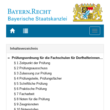
Zur
Zur
Toggle
Startseite
Trefferliste
navigati
von
der
BAYERN.RECHT
letzten
Navigation
Inhaltsverzeichnis
Suche
Prüfungsordnung für die Fachschulen für Dorfhelferinnen und Dorfhelfer (POFDH) Vom 5. Oktober 2007 (GVBl. S. 722) BayRS 7803-7-L (§§ 1–16)
Bereich reduzieren
§ 1 Zeitpunkt der Prüfung
§ 2 Prüfungsausschuss
§ 3 Zulassung zur Prüfung
§ 4 Prüfungsteile, Prüfungsfächer
§ 5 Schriftliche Prüfung
§ 6 Praktische Prüfung
§ 7 Facharbeit
§ 8 Noten für die Prüfung
§ 9 Zeugnisnoten
§ 10 Notenstufen