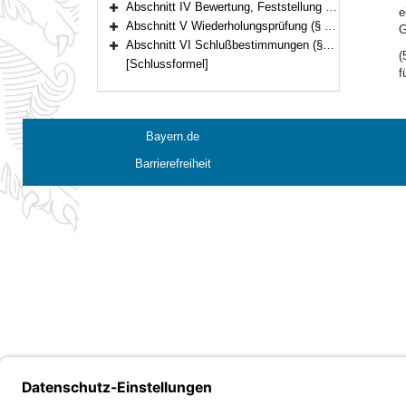
Abschnitt IV Bewertung, Feststellung und Beurkundung des Prüfungsergebnisses (§§ 20–25)
e
Bereich erweitern
Abschnitt V Wiederholungsprüfung (§ 26)
G
Bereich erweitern
Abschnitt VI Schlußbestimmungen (§§ 27–28)
(
Bereich erweitern
[Schlussformel]
f
Bayern.de
Barrierefreiheit