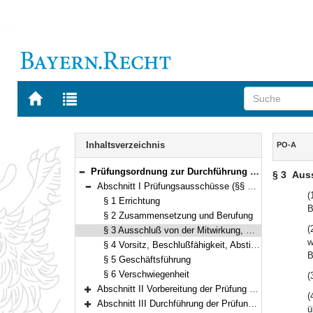
Zur
Zur
Startseite
Trefferliste
von
der
Navigation
BAYERN.RECHT
letzten
Inhalt
Inhaltsverzeichnis
PO-A
Suche
Prüfungsordnung zur Durchführung von Abschlussprüfungen im Ausbildungsberuf Sozialversicherungsfachangestellter/Sozialversicherungsfachangestellte (PO-A) Vom 3. März 1998 (GVBl. S. 121) BayRS 800-21-86-A (§§ 1–28)
§ 3
Auss
Bereich reduzieren
Abschnitt I Prüfungsausschüsse (§§ 1–6)
Bereich reduzieren
(
§ 1 Errichtung
B
§ 2 Zusammensetzung und Berufung
(
§ 3 Ausschluß von der Mitwirkung, Befangenheit
w
§ 4 Vorsitz, Beschlußfähigkeit, Abstimmung
B
§ 5 Geschäftsführung
§ 6 Verschwiegenheit
(
Abschnitt II Vorbereitung der Prüfung (§§ 7–11)
(
Bereich erweitern
Abschnitt III Durchführung der Prüfung (§§ 12–19)
ü
Bereich erweitern