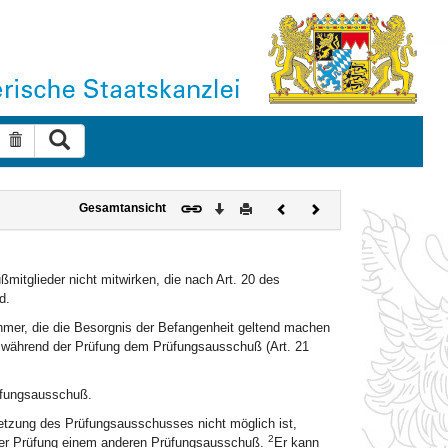
Suche ausführen
Suche zurücksetzen
Download
Drucken
Vorheriges
Nächstes
Gesamtansicht
Dokument
Dokument
mitglieder nicht mitwirken, die nach Art. 20 des
d.
ehmer, die die Besorgnis der Befangenheit geltend machen
, während der Prüfung dem Prüfungsausschuß (Art. 21
rüfungsausschuß.
tzung des Prüfungsausschusses nicht möglich ist,
2
der Prüfung einem anderen Prüfungsausschuß.
Er kann