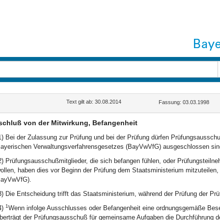
Text gilt ab: 30.08.2014
Fassung: 03.03.1998
chluß von der Mitwirkung, Befangenheit
1) Bei der Zulassung zur Prüfung und bei der Prüfung dürfen Prüfungsausschuß
ayerischen Verwaltungsverfahrensgesetzes (BayVwVfG) ausgeschlossen sin
2) Prüfungsausschußmitglieder, die sich befangen fühlen, oder Prüfungsteiln
ollen, haben dies vor Beginn der Prüfung dem Staatsministerium mitzuteilen
ayVwVfG).
3) Die Entscheidung trifft das Staatsministerium, während der Prüfung der P
1
4)
Wenn infolge Ausschlusses oder Befangenheit eine ordnungsgemäße Bese
berträgt der Prüfungsausschuß für gemeinsame Aufgaben die Durchführung 