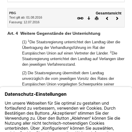
Inhalt
PBG
Gesamtansicht
Text gilt ab: 01.08.2016
Download
Drucken
Vorheriges
Nächste
Fassung: 12.07.2016
Dokument
Dokume
Art. 4
Weitere Gegenstände der Unterrichtung
1
(1)
Die Staatsregierung unterrichtet den Landtag über die
Übertragung der Verhandlungsführung im Rat der
2
Europäischen Union auf einen Vertreter der Länder.
Die
Staatsregierung unterrichtet den Landtag auf Verlangen über
den jeweiligen Verfahrensstand.
(2) Die Staatsregierung übermittelt dem Landtag
unverzüglich die vom jeweiligen Vorsitz des Rates der
Europäischen Union vorgelegten Schwerpunkte seiner
Tätigkeit.
(3) Die Staatsregierung übermittelt dem Landtag
unverzüglich die Ergebnisse der Europaministerkonferenzen
sowie der Plenarsitzungen des Ausschusses der Regionen.
Bayern.de