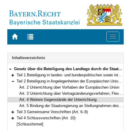
Zur
Zur
Toggle
Startseite
Trefferliste
navigati
von
der
BAYERN.RECHT
letzten
Navigation
Inhaltsverzeichnis
Suche
Gesetz über die Beteiligung des Landtags durch die Staatsregierung in Angelegenheiten der Europäischen Union gemäß Art. 70 Abs. 4 der Verfassung des Freistaates Bayern sowie in sonstigen Angelegenheiten gemäß Art. 55 Nr. 3 Satz 2 der Verfassung des Freistaates Bayern (Parlamentsbeteiligungsgesetz – PBG) Vom 12. Juli 2016 (GVBl. S. 142) BayRS 1100-6-S (Art. 1–10)
Bereich reduzieren
Teil 1 Beteiligung in landes- und bundespolitischen sowie internationalen Angelegenheiten (Art. 1)
Bereich erweitern
Teil 2 Beteiligung in Angelegenheiten der Europäischen Union (Art. 2–5)
Bereich reduzieren
Art. 2 Unterrichtung über Vorhaben der Europäischen Union
Art. 3 Unterrichtung über Vertragsänderungsverfahren, Flexibilitätsklausel und Notbremsemechanismus
Art. 4 Weitere Gegenstände der Unterrichtung
Art. 5 Bindung der Staatsregierung an Stellungnahmen des Landtags
Teil 3 Gemeinsame Vorschriften (Art. 6–9)
Bereich erweitern
Teil 4 Schlussvorschriften (Art. 10)
Bereich erweitern
[Schlussformel]