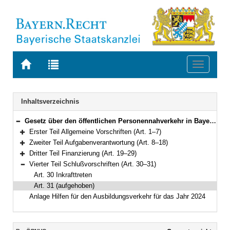
Zur
Zur
Toggle
Startseite
Trefferliste
navigati
von
der
BAYERN.RECHT
letzten
Navigation
Inhaltsverzeichnis
Suche
Gesetz über den öffentlichen Personennahverkehr in Bayern (BayÖPNVG) in der Fassung der Bekanntmachung vom 30. Juli 1996 (GVBl. S. 336) BayRS 922-1-B (Art. 1–31)
Bereich reduzieren
Erster Teil Allgemeine Vorschriften (Art. 1–7)
Bereich erweitern
Zweiter Teil Aufgabenverantwortung (Art. 8–18)
Bereich erweitern
Dritter Teil Finanzierung (Art. 19–29)
Bereich erweitern
Vierter Teil Schlußvorschriften (Art. 30–31)
Bereich reduzieren
Art. 30 Inkrafttreten
Art. 31 (aufgehoben)
Anlage Hilfen für den Ausbildungsverkehr für das Jahr 2024
Inhalt