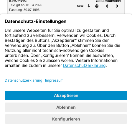
BayÖPNVG
Gesamtansicht
Text gilt ab: 01.04.2026
Download
Drucken
Vorheriges
Nächste
Fassung: 30.07.1996
Dokument
Dokume
Art. 31
(aufgehoben)
Bayern.de
BayernPortal
Datenschutz
Impressum
Barrierefreiheit
Hilfe
Kontakt
Kontrastwechsel
Schriftgröße