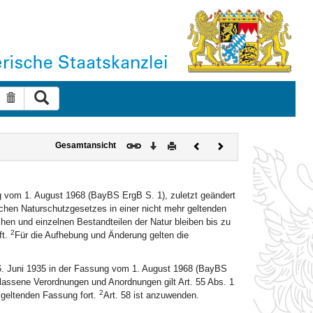
Suche ausführen
Suche zurücksetzen
Download
Drucken
Vorheriges
Nächstes
Gesamtansicht
Dokument
Dokument
 vom 1. August 1968 (BayBS ErgB S. 1), zuletzt geändert
chen Naturschutzgesetzes in einer nicht mehr geltenden
n und einzelnen Bestandteilen der Natur bleiben bis zu
2
ft.
Für die Aufhebung und Änderung gelten die
. Juni 1935 in der Fassung vom 1. August 1968 (BayBS
rlassene Verordnungen und Anordnungen gilt Art. 55 Abs. 1
2
 geltenden Fassung fort.
Art. 58 ist anzuwenden.