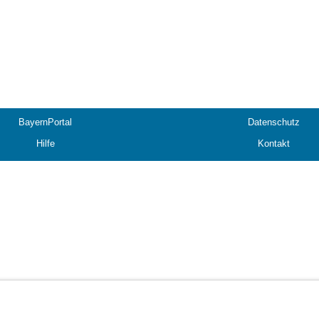
BayernPortal
Datenschutz
Hilfe
Kontakt