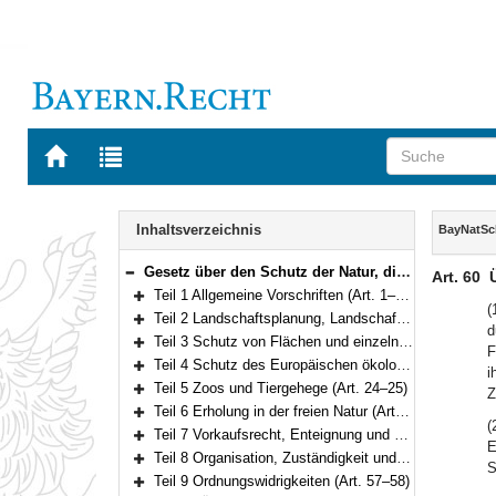
Zur
Zur
Startseite
Trefferliste
von
der
Navigation
BAYERN.RECHT
letzten
Inhalt
Inhaltsverzeichnis
BayNatS
Suche
Gesetz über den Schutz der Natur, die Pflege der Landschaft und die Erholung in der freien Natur (Bayerisches Naturschutzgesetz – BayNatSchG) Vom 23. Februar 2011 (GVBl. S. 82) BayRS 791-1-U (Art. 1–61)
Art. 60
Bereich reduzieren
Teil 1 Allgemeine Vorschriften (Art. 1–3a)
Bereich erweitern
(
Teil 2 Landschaftsplanung, Landschaftspflege und allgemeiner Schutz von Natur und Landschaft (Art. 4–11c)
d
Bereich erweitern
Teil 3 Schutz von Flächen und einzelnen Bestandteilen der Natur (Art. 12–19)
F
Bereich erweitern
Teil 4 Schutz des Europäischen ökologischen Netzes „Natura 2000“, gesetzlicher Schutz von Biotopen (Art. 20–23a)
i
Bereich erweitern
Teil 5 Zoos und Tiergehege (Art. 24–25)
Z
Bereich erweitern
Teil 6 Erholung in der freien Natur (Art. 26–38)
Bereich erweitern
(
Teil 7 Vorkaufsrecht, Enteignung und Erschwernisausgleich (Art. 39–42)
E
Bereich erweitern
Teil 8 Organisation, Zuständigkeit und Verfahren (Art. 43–56)
S
Bereich erweitern
Teil 9 Ordnungswidrigkeiten (Art. 57–58)
Bereich erweitern