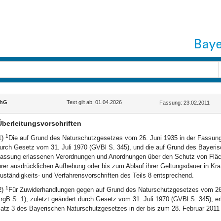
chG
Text gilt ab: 01.04.2026
Fassung: 23.02.2011
Überleitungsvorschriften
1
1)
Die auf Grund des Naturschutzgesetzes vom 26. Juni 1935 in der Fassung
urch Gesetz vom 31. Juli 1970 (GVBl S. 345), und die auf Grund des Bayeris
assung erlassenen Verordnungen und Anordnungen über den Schutz von Fläche
hrer ausdrücklichen Aufhebung oder bis zum Ablauf ihrer Geltungsdauer in Kra
uständigkeits- und Verfahrensvorschriften des Teils 8 entsprechend.
1
2)
Für Zuwiderhandlungen gegen auf Grund des Naturschutzgesetzes vom 26
rgB S. 1), zuletzt geändert durch Gesetz vom 31. Juli 1970 (GVBl S. 345), e
atz 3 des Bayerischen Naturschutzgesetzes in der bis zum 28. Februar 2011