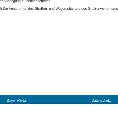
er Anbringung zu benachrichtigen.
4) Die Vorschriften des Straßen- und Wegerechts und des Straßenverkehrsrech
BayernPortal
Datenschutz
Hilfe
Kontakt