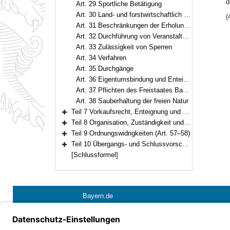
d
Art. 29 Sportliche Betätigung
Art. 30 Land- und forstwirtschaftlich genutzte Flächen
(
Art. 31 Beschränkungen der Erholung in der freien Natur
Art. 32 Durchführung von Veranstaltungen
Art. 33 Zulässigkeit von Sperren
Art. 34 Verfahren
Art. 35 Durchgänge
Art. 36 Eigentumsbindung und Enteignung
Art. 37 Pflichten des Freistaates Bayern und der Gebietskörperschaften (abweichend von § 62 BNatSchG)
Art. 38 Sauberhaltung der freien Natur
Teil 7 Vorkaufsrecht, Enteignung und Erschwernisausgleich (Art. 39–42)
Bereich erweitern
Teil 8 Organisation, Zuständigkeit und Verfahren (Art. 43–56)
Bereich erweitern
Teil 9 Ordnungswidrigkeiten (Art. 57–58)
Bereich erweitern
Teil 10 Übergangs- und Schlussvorschriften (Art. 59–61)
Bereich erweitern
[Schlussformel]
Bayern.de
Barrierefreiheit