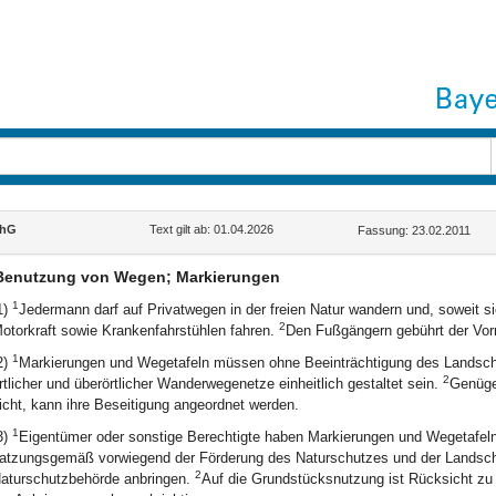
chG
Text gilt ab: 01.04.2026
Fassung: 23.02.2011
Benutzung von Wegen; Markierungen
1
1)
Jedermann darf auf Privatwegen in der freien Natur wandern und, soweit s
2
otorkraft sowie Krankenfahrstühlen fahren.
Den Fußgängern gebührt der Vor
1
2)
Markierungen und Wegetafeln müssen ohne Beeinträchtigung des Landschaf
2
rtlicher und überörtlicher Wanderwegenetze einheitlich gestaltet sein.
Genüge
icht, kann ihre Beseitigung angeordnet werden.
1
3)
Eigentümer oder sonstige Berechtigte haben Markierungen und Wegetafeln
atzungsgemäß vorwiegend der Förderung des Naturschutzes und der Landsch
2
aturschutzbehörde anbringen.
Auf die Grundstücksnutzung ist Rücksicht z