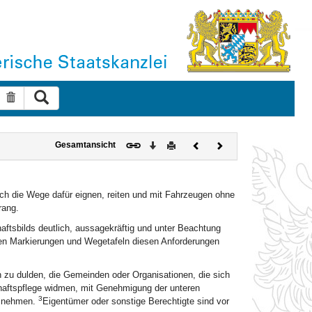
Suche ausführen
Suche zurücksetzen
Download
Drucken
Vorheriges
Nächstes
Gesamtansicht
Dokument
Dokument
ich die Wege dafür eignen, reiten und mit Fahrzeugen ohne
rang.
tsbilds deutlich, aussagekräftig und unter Beachtung
n Markierungen und Wegetafeln diesen Anforderungen
 zu dulden, die Gemeinden oder Organisationen, die sich
aftspflege widmen, mit Genehmigung der unteren
3
u nehmen.
Eigentümer oder sonstige Berechtigte sind vor