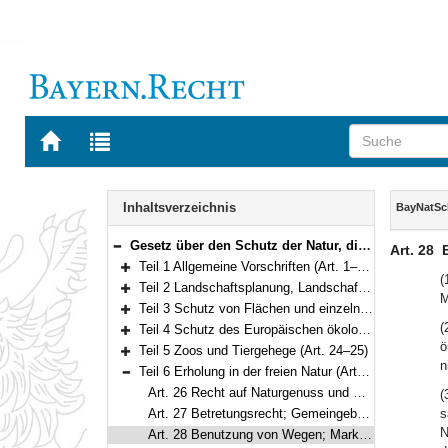
Zur
Zur
Startseite
Trefferliste
von
der
Navigation
BAYERN.RECHT
letzten
Inhalt
Inhaltsverzeichnis
BayNatS
Suche
Gesetz über den Schutz der Natur, die Pflege der Landschaft und die Erholung in der freien Natur (Bayerisches Naturschutzgesetz – BayNatSchG) Vom 23. Februar 2011 (GVBl. S. 82) BayRS 791-1-U (Art. 1–61)
Art. 28
Bereich reduzieren
Teil 1 Allgemeine Vorschriften (Art. 1–3a)
Bereich erweitern
(
Teil 2 Landschaftsplanung, Landschaftspflege und allgemeiner Schutz von Natur und Landschaft (Art. 4–11c)
M
Bereich erweitern
Teil 3 Schutz von Flächen und einzelnen Bestandteilen der Natur (Art. 12–19)
Bereich erweitern
(
Teil 4 Schutz des Europäischen ökologischen Netzes „Natura 2000“, gesetzlicher Schutz von Biotopen (Art. 20–23a)
Bereich erweitern
ö
Teil 5 Zoos und Tiergehege (Art. 24–25)
Bereich erweitern
n
Teil 6 Erholung in der freien Natur (Art. 26–38)
Bereich reduzieren
Art. 26 Recht auf Naturgenuss und Erholung (Art. 26 Abs. 1 Satz 2 abweichend von § 59 Abs. 2 Satz 1 BNatSchG)
(
Art. 27 Betretungsrecht; Gemeingebrauch an Gewässern
s
N
Art. 28 Benutzung von Wegen; Markierungen