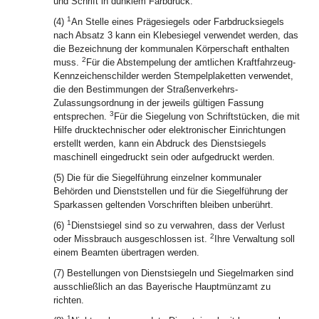
und Schrift in dunklem Farbdruck.
1
(4)
An Stelle eines Prägesiegels oder Farbdrucksiegels
nach Absatz 3 kann ein Klebesiegel verwendet werden, das
die Bezeichnung der kommunalen Körperschaft enthalten
2
muss.
Für die Abstempelung der amtlichen Kraftfahrzeug-
Kennzeichenschilder werden Stempelplaketten verwendet,
die den Bestimmungen der Straßenverkehrs-
Zulassungsordnung in der jeweils gültigen Fassung
3
entsprechen.
Für die Siegelung von Schriftstücken, die mit
Hilfe drucktechnischer oder elektronischer Einrichtungen
erstellt werden, kann ein Abdruck des Dienstsiegels
maschinell eingedruckt sein oder aufgedruckt werden.
(5) Die für die Siegelführung einzelner kommunaler
Behörden und Dienststellen und für die Siegelführung der
Sparkassen geltenden Vorschriften bleiben unberührt.
1
(6)
Dienstsiegel sind so zu verwahren, dass der Verlust
2
oder Missbrauch ausgeschlossen ist.
Ihre Verwaltung soll
einem Beamten übertragen werden.
(7) Bestellungen von Dienstsiegeln und Siegelmarken sind
ausschließlich an das Bayerische Hauptmünzamt zu
richten.
1