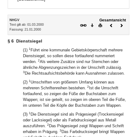
Inhalt
NHGV
Gesamtansicht
Text gilt ab: 01.03.2000
Download
Drucken
Vorheriges
Nächste
Fassung: 21.01.2000
Dokument
Dokume
§ 6
Dienstsiegel
1
(1)
Führt eine kommunale Gebietskörperschaft mehrere
Dienstsiegel, so sollen diese fortlaufend nummeriert
2
werden.
Als weitere Zusätze sind nur Sternchen oder
ähnliche Abgrenzungszeichen in der Umschrift zulässig.
3
Die Rechtsaufsichtsbehörde kann Ausnahmen zulassen.
1
(2)
Umschriften von größerem Umfang können aus
2
mehreren Schriftenreihen bestehen.
Ist die Umschrift
fortlaufend, so zeigen die Füße der Buchstaben zum
Wappen; ist sie geteilt, so zeigen im oberen Teil die Füße,
im unteren Teil die Köpfe der Buchstaben zum Wappen.
1
(3)
Die Dienstsiegel sind als Prägesiegel (Trockensiegel
oder Lacksiegel) oder als Farbdrucksiegel aus Metall
2
auszuführen.
Das Prägesiegel zeigt Wappen und Schrift
3
erhaben in Prägung.
Das Farbdrucksiegel bringt Wappen