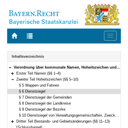
Zur
Zur
Toggle
Startseite
Trefferliste
navigati
von
der
BAYERN.RECHT
letzten
Navigation
Inhaltsverzeichnis
Suche
Verordnung über kommunale Namen, Hoheitszeichen und Gebietsänderungen (NHGV) Vom 21. Januar 2000 (GVBl. S. 54) BayRS 2020-5-1-I (§§ 1–13)
Bereich reduzieren
Erster Teil Namen (§§ 1–4)
Bereich erweitern
Zweiter Teil Hoheitszeichen (§§ 5–10)
Bereich reduzieren
§ 5 Wappen und Fahnen
§ 6 Dienstsiegel
§ 7 Dienstsiegel der Gemeinden
§ 8 Dienstsiegel der Landkreise
§ 9 Dienstsiegel der Bezirke
§ 10 Dienstsiegel von Verwaltungsgemeinschaften, Zweckverbänden und Kommunalunternehmen
Dritter Teil Bestands- und Gebietsänderungen (§§ 11–13)
Bereich erweitern
[Schlussformel]