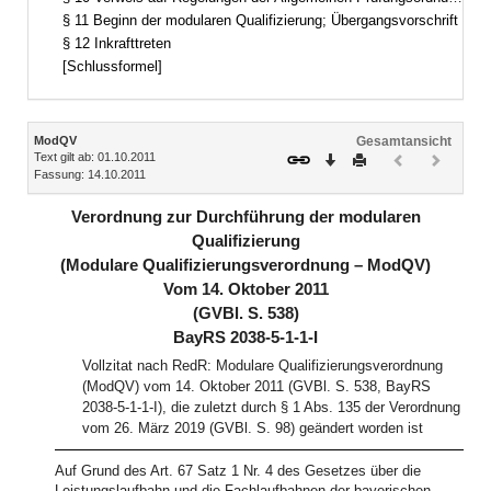
§ 11 Beginn der modularen Qualifizierung; Übergangsvorschrift
§ 12 Inkrafttreten
[Schlussformel]
Inhalt
ModQV
Gesamtansicht
Text gilt ab: 01.10.2011
Download
Drucken
Vorheriges
Nächste
Fassung: 14.10.2011
Dokument
Dokume
(inaktiv)
(inaktiv)
Verordnung zur Durchführung der modularen
Qualifizierung
(Modulare Qualifizierungsverordnung – ModQV)
Vom 14. Oktober 2011
(GVBl. S. 538)
BayRS 2038-5-1-1-I
Vollzitat nach RedR: Modulare Qualifizierungsverordnung
(ModQV) vom 14. Oktober 2011 (GVBl. S. 538, BayRS
2038-5-1-1-I), die zuletzt durch § 1 Abs. 135 der Verordnung
vom 26. März 2019 (GVBl. S. 98) geändert worden ist
Auf Grund des Art. 67 Satz 1 Nr. 4 des Gesetzes über die
Leistungslaufbahn und die Fachlaufbahnen der bayerischen