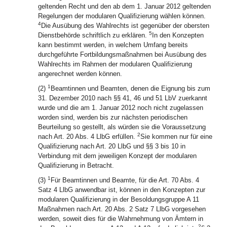
geltenden Recht und den ab dem 1. Januar 2012 geltenden
Regelungen der modularen Qualifizierung wählen können.
4
Die Ausübung des Wahlrechts ist gegenüber der obersten
5
Dienstbehörde schriftlich zu erklären.
In den Konzepten
kann bestimmt werden, in welchem Umfang bereits
durchgeführte Fortbildungsmaßnahmen bei Ausübung des
Wahlrechts im Rahmen der modularen Qualifizierung
angerechnet werden können.
1
(2)
Beamtinnen und Beamten, denen die Eignung bis zum
31. Dezember 2010 nach §§ 41, 46 und 51 LbV zuerkannt
wurde und die am 1. Januar 2012 noch nicht zugelassen
worden sind, werden bis zur nächsten periodischen
Beurteilung so gestellt, als würden sie die Voraussetzung
2
nach Art. 20 Abs. 4 LlbG erfüllen.
Sie kommen nur für eine
Qualifizierung nach Art. 20 LlbG und §§ 3 bis 10 in
Verbindung mit dem jeweiligen Konzept der modularen
Qualifizierung in Betracht.
1
(3)
Für Beamtinnen und Beamte, für die Art. 70 Abs. 4
Satz 4 LlbG anwendbar ist, können in den Konzepten zur
modularen Qualifizierung in der Besoldungsgruppe A 11
Maßnahmen nach Art. 20 Abs. 2 Satz 7 LlbG vorgesehen
werden, soweit dies für die Wahrnehmung von Ämtern in
2