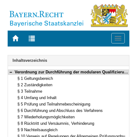
Zur
Zur
Toggle
Startseite
Trefferliste
navigati
von
der
BAYERN.RECHT
letzten
Navigation
Inhaltsverzeichnis
Suche
Verordnung zur Durchführung der modularen Qualifizierung (Modulare Qualifizierungsverordnung – ModQV) Vom 14. Oktober 2011 (GVBl. S. 538) BayRS 2038-5-1-1-I (§§ 1–12)
Bereich reduzieren
§ 1 Geltungsbereich
§ 2 Zuständigkeiten
§ 3 Teilnahme
§ 4 Umfang und Inhalt
§ 5 Prüfung und Teilnahmebescheinigung
§ 6 Durchführung und Abschluss des Verfahrens
§ 7 Wiederholungsmöglichkeiten
§ 8 Rücktritt und Versäumnis, Verhinderung
§ 9 Nachteilsausgleich
§ 10 Verweis auf Regelungen der Allgemeinen Prüfungsordnung