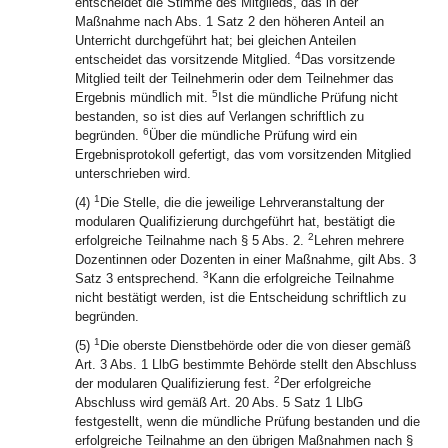
entscheidet die Stimme des Mitglieds, das in der
Maßnahme nach Abs. 1 Satz 2 den höheren Anteil an
Unterricht durchgeführt hat; bei gleichen Anteilen
4
entscheidet das vorsitzende Mitglied.
Das vorsitzende
Mitglied teilt der Teilnehmerin oder dem Teilnehmer das
5
Ergebnis mündlich mit.
Ist die mündliche Prüfung nicht
bestanden, so ist dies auf Verlangen schriftlich zu
6
begründen.
Über die mündliche Prüfung wird ein
Ergebnisprotokoll gefertigt, das vom vorsitzenden Mitglied
unterschrieben wird.
1
(4)
Die Stelle, die die jeweilige Lehrveranstaltung der
modularen Qualifizierung durchgeführt hat, bestätigt die
2
erfolgreiche Teilnahme nach § 5 Abs. 2.
Lehren mehrere
Dozentinnen oder Dozenten in einer Maßnahme, gilt Abs. 3
3
Satz 3 entsprechend.
Kann die erfolgreiche Teilnahme
nicht bestätigt werden, ist die Entscheidung schriftlich zu
begründen.
1
(5)
Die oberste Dienstbehörde oder die von dieser gemäß
Art. 3 Abs. 1 LlbG bestimmte Behörde stellt den Abschluss
2
der modularen Qualifizierung fest.
Der erfolgreiche
Abschluss wird gemäß Art. 20 Abs. 5 Satz 1 LlbG
festgestellt, wenn die mündliche Prüfung bestanden und die
erfolgreiche Teilnahme an den übrigen Maßnahmen nach §