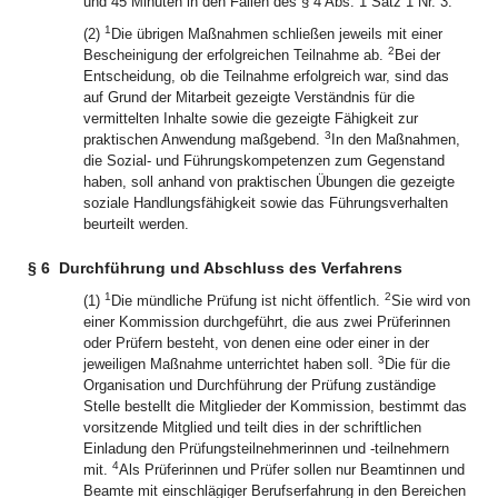
und 45 Minuten in den Fällen des § 4 Abs. 1 Satz 1 Nr. 3.
1
(2)
Die übrigen Maßnahmen schließen jeweils mit einer
2
Bescheinigung der erfolgreichen Teilnahme ab.
Bei der
Entscheidung, ob die Teilnahme erfolgreich war, sind das
auf Grund der Mitarbeit gezeigte Verständnis für die
vermittelten Inhalte sowie die gezeigte Fähigkeit zur
3
praktischen Anwendung maßgebend.
In den Maßnahmen,
die Sozial- und Führungskompetenzen zum Gegenstand
haben, soll anhand von praktischen Übungen die gezeigte
soziale Handlungsfähigkeit sowie das Führungsverhalten
beurteilt werden.
§ 6
Durchführung und Abschluss des Verfahrens
1
2
(1)
Die mündliche Prüfung ist nicht öffentlich.
Sie wird von
einer Kommission durchgeführt, die aus zwei Prüferinnen
oder Prüfern besteht, von denen eine oder einer in der
3
jeweiligen Maßnahme unterrichtet haben soll.
Die für die
Organisation und Durchführung der Prüfung zuständige
Stelle bestellt die Mitglieder der Kommission, bestimmt das
vorsitzende Mitglied und teilt dies in der schriftlichen
Einladung den Prüfungsteilnehmerinnen und -teilnehmern
4
mit.
Als Prüferinnen und Prüfer sollen nur Beamtinnen und
Beamte mit einschlägiger Berufserfahrung in den Bereichen