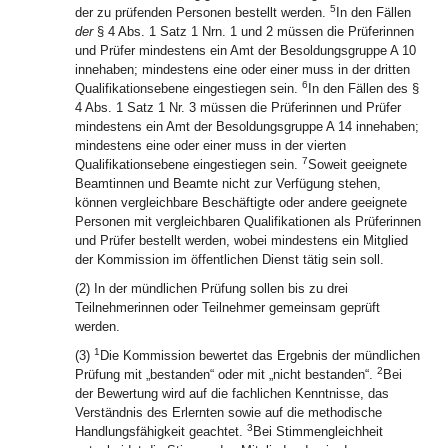
5
der zu prüfenden Personen bestellt werden.
In den Fällen
der
§ 4 Abs. 1 Satz 1 Nrn. 1 und 2 müssen die Prüferinnen
und Prüfer mindestens ein Amt der Besoldungsgruppe A 10
innehaben; mindestens eine oder einer muss in der dritten
6
Qualifikationsebene eingestiegen sein.
In den Fällen des §
4 Abs. 1 Satz 1 Nr. 3 müssen die Prüferinnen und Prüfer
mindestens ein Amt der Besoldungsgruppe A 14 innehaben;
mindestens eine oder einer muss in der vierten
7
Qualifikationsebene eingestiegen sein.
Soweit geeignete
Beamtinnen und Beamte nicht zur Verfügung stehen,
können vergleichbare Beschäftigte oder andere geeignete
Personen mit vergleichbaren Qualifikationen als Prüferinnen
und Prüfer bestellt werden, wobei mindestens ein Mitglied
der Kommission im öffentlichen Dienst tätig sein soll.
(2) In der mündlichen Prüfung sollen bis zu drei
Teilnehmerinnen oder Teilnehmer gemeinsam geprüft
werden.
1
(3)
Die Kommission bewertet das Ergebnis der mündlichen
2
Prüfung mit „bestanden“ oder mit „nicht bestanden“.
Bei
der Bewertung wird auf die fachlichen Kenntnisse, das
Verständnis des Erlernten sowie auf die methodische
3
Handlungsfähigkeit geachtet.
Bei Stimmengleichheit