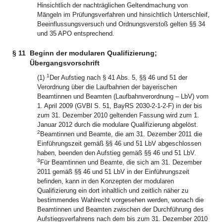
Hinsichtlich der nachträglichen Geltendmachung von
Mängeln im Prüfungsverfahren und hinsichtlich Unterschleif,
Beeinflussungsversuch und Ordnungsverstoß gelten §§ 34
und 35 APO entsprechend.
§ 11
Beginn der modularen Qualifizierung;
Übergangsvorschrift
1
(1)
Der Aufstieg nach § 41 Abs. 5, §§ 46 und 51 der
Verordnung über die Laufbahnen der bayerischen
Beamtinnen und Beamten (Laufbahnverordnung – LbV) vom
1. April 2009 (GVBl S. 51, BayRS 2030-2-1-2-F) in der bis
zum 31. Dezember 2010 geltenden Fassung wird zum 1.
Januar 2012 durch die modulare Qualifizierung abgelöst.
2
Beamtinnen und Beamte, die am 31. Dezember 2011 die
Einführungszeit gemäß §§ 46 und 51 LbV abgeschlossen
haben, beenden den Aufstieg gemäß §§ 46 und 51 LbV.
3
Für Beamtinnen und Beamte, die sich am 31. Dezember
2011 gemäß §§ 46 und 51 LbV in der Einführungszeit
befinden, kann in den Konzepten der modularen
Qualifizierung ein dort inhaltlich und zeitlich näher zu
bestimmendes Wahlrecht vorgesehen werden, wonach die
Beamtinnen und Beamten zwischen der Durchführung des
Aufstiegsverfahrens nach dem bis zum 31. Dezember 2010