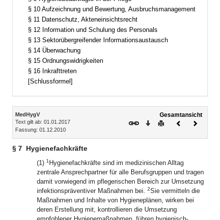
§ 10 Aufzeichnung und Bewertung, Ausbruchsmanagement
§ 11 Datenschutz, Akteneinsichtsrecht
§ 12 Information und Schulung des Personals
§ 13 Sektorübergreifender Informationsaustausch
§ 14 Überwachung
§ 15 Ordnungswidrigkeiten
§ 16 Inkrafttreten
[Schlussformel]
Inhalt
MedHygV
Gesamtansicht
Text gilt ab: 01.01.2017
Download
Drucken
Vorheriges
Nächste
Fassung: 01.12.2010
Dokument
Dokume
§ 7
Hygienefachkräfte
1
(1)
Hygienefachkräfte sind im medizinischen Alltag
zentrale Ansprechpartner für alle Berufsgruppen und tragen
damit vorwiegend im pflegerischen Bereich zur Umsetzung
2
infektionspräventiver Maßnahmen bei.
Sie vermitteln die
Maßnahmen und Inhalte von Hygieneplänen, wirken bei
deren Erstellung mit, kontrollieren die Umsetzung
empfohlener Hygienemaßnahmen, führen hygienisch-