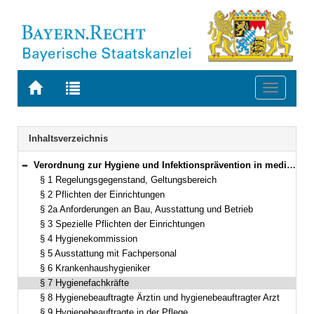
Zur
Zur
Toggle
Startseite
Trefferliste
navigati
von
der
BAYERN.RECHT
letzten
Navigation
Inhaltsverzeichnis
Suche
Verordnung zur Hygiene und Infektionsprävention in medizinischen Einrichtungen (Bayerische Medizinhygieneverordnung – MedHygV) Vom 1. Dezember 2010 (GVBl. S. 817) BayRS 2126-1-2-G (§§ 1–16)
Bereich reduzieren
§ 1 Regelungsgegenstand, Geltungsbereich
§ 2 Pflichten der Einrichtungen
§ 2a Anforderungen an Bau, Ausstattung und Betrieb
§ 3 Spezielle Pflichten der Einrichtungen
§ 4 Hygienekommission
§ 5 Ausstattung mit Fachpersonal
§ 6 Krankenhaushygieniker
§ 7 Hygienefachkräfte
§ 8 Hygienebeauftragte Ärztin und hygienebeauftragter Arzt
§ 9 Hygienebeauftragte in der Pflege