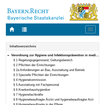
Zur
Zur
Toggle
Startseite
Trefferliste
navigati
von
der
BAYERN.RECHT
letzten
Navigation
Inhaltsverzeichnis
Suche
Verordnung zur Hygiene und Infektionsprävention in medizinischen Einrichtungen (Bayerische Medizinhygieneverordnung – MedHygV) Vom 1. Dezember 2010 (GVBl. S. 817) BayRS 2126-1-2-G (§§ 1–16)
Bereich reduzieren
§ 1 Regelungsgegenstand, Geltungsbereich
§ 2 Pflichten der Einrichtungen
§ 2a Anforderungen an Bau, Ausstattung und Betrieb
§ 3 Spezielle Pflichten der Einrichtungen
§ 4 Hygienekommission
§ 5 Ausstattung mit Fachpersonal
§ 6 Krankenhaushygieniker
§ 7 Hygienefachkräfte
§ 8 Hygienebeauftragte Ärztin und hygienebeauftragter Arzt
§ 9 Hygienebeauftragte in der Pflege