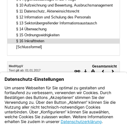
§ 10 Aufzeichnung und Bewertung, Ausbruchsmanagement
§ 11 Datenschutz, Akteneinsichtsrecht
§ 12 Information und Schulung des Personals
§ 13 Sektorübergreifender Informationsaustausch
§ 14 Überwachung
§ 15 Ordnungswidrigkeiten
§ 16 Inkrafttreten
[Schlussformel]
Inhalt
MedHygV
Gesamtansicht
Text gilt ab: 01.01.2017
Download
Drucken
Vorheriges
Nächste
Fassung: 01.12.2010
Dokument
Dokume
§ 16
Inkrafttreten
Diese Verordnung tritt am 1. Januar 2011 in Kraft.
Bayern.de
BayernPortal