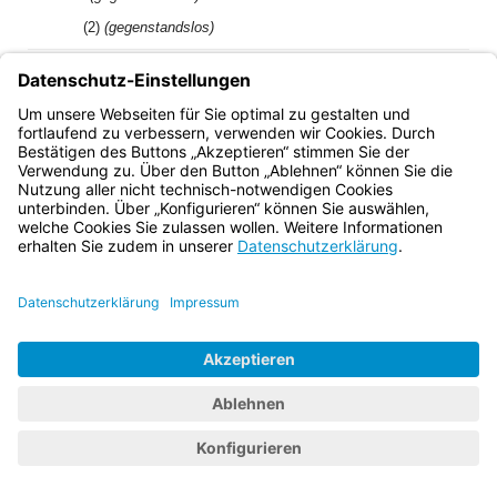
(2)
(gegenstandslos)
3)
[Amtl. Anm.:]
Betrifft die ursprüngliche Fassung vom 16.
Dezember 1968 (GVBl. 1969 S. 8)
Bayern.de
BayernPortal
Datenschutz
Impressum
Barrierefreiheit
Hilfe
Kontakt
Kontrastwechsel
Schriftgröße