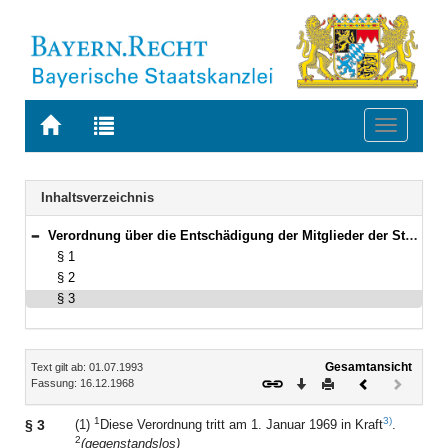
Zur
Zur
Toggle
Startseite
Trefferliste
navigati
von
der
BAYERN.RECHT
letzten
Navigation
Inhaltsverzeichnis
Suche
Verordnung über die Entschädigung der Mitglieder der Staatsregierung bei amtlicher Tätigkeit außerhalb des Sitzes der Staatsregierung Vom 16. Dezember 1968 (BayRS II S. 81) BayRS 1102-4-F (§§ 1–3)
Bereich reduzieren
§ 1
§ 2
§ 3
Inhalt
Gesamtansicht
Text gilt ab: 01.07.1993
Download
Drucken
Vorheriges
Nächste
Fassung: 16.12.1968
Dokument
Dokume
(inaktiv)
1
3)
§ 3
(1)
Diese Verordnung tritt am 1. Januar 1969 in Kraft
.
2
(gegenstandslos)