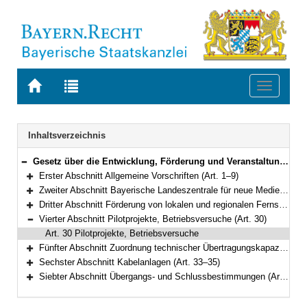
Zur
Zur
Toggle
Startseite
Trefferliste
navigati
von
der
BAYERN.RECHT
letzten
Navigation
Inhaltsverzeichnis
Suche
Gesetz über die Entwicklung, Förderung und Veranstaltung privater Rundfunkangebote und anderer Telemedien in Bayern (Bayerisches Mediengesetz – BayMG) in der Fassung der Bekanntmachung vom 22. Oktober 2003 (GVBl. S. 799) BayRS 2251-4-S (Art. 1–39)
Bereich reduzieren
Erster Abschnitt Allgemeine Vorschriften (Art. 1–9)
Bereich erweitern
Zweiter Abschnitt Bayerische Landeszentrale für neue Medien (Art. 10–22)
Bereich erweitern
Dritter Abschnitt Förderung von lokalen und regionalen Fernsehangeboten, Organisation und Zulässigkeit von Rundfunkprogrammen (Art. 23–29)
Bereich erweitern
Vierter Abschnitt Pilotprojekte, Betriebsversuche (Art. 30)
Bereich reduzieren
Art. 30 Pilotprojekte, Betriebsversuche
Fünfter Abschnitt Zuordnung technischer Übertragungskapazitäten (Art. 31–32)
Bereich erweitern
Sechster Abschnitt Kabelanlagen (Art. 33–35)
Bereich erweitern
Siebter Abschnitt Übergangs- und Schlussbestimmungen (Art. 36–39)
Bereich erweitern