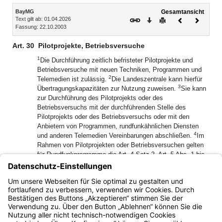
Inhalt
BayMG
Gesamtansicht
Text gilt ab: 01.04.2026
Download
Drucken
Vorheriges
Nächste
Fassung: 22.10.2003
Dokument
Dokume
Art. 30
Pilotprojekte, Betriebsversuche
1
Die Durchführung zeitlich befristeter Pilotprojekte und
Betriebsversuche mit neuen Techniken, Programmen und
2
Telemedien ist zulässig.
Die Landeszentrale kann hierfür
3
Übertragungskapazitäten zur Nutzung zuweisen.
Sie kann
zur Durchführung des Pilotprojekts oder des
Betriebsversuchs mit der durchführenden Stelle des
Pilotprojekts oder des Betriebsversuchs oder mit den
Anbietern von Programmen, rundfunkähnlichen Diensten
4
und anderen Telemedien Vereinbarungen abschließen.
Im
Rahmen von Pilotprojekten oder Betriebsversuchen gelten
für Rundfunkprogramme die Art. 4 Satz 2, Art. 5 Abs. 1 bis
3, Art. 6 bis 9, 16 bis 18, 20, 24 Abs. 1 und 29 Abs. 1 Satz
1, Abs. 2 und 3 dieses Gesetzes, für Telemedien die
Bestimmungen des Medienstaatsvertrags und des Digitale-
Dienste-Gesetzes entsprechend.
Bayern.de