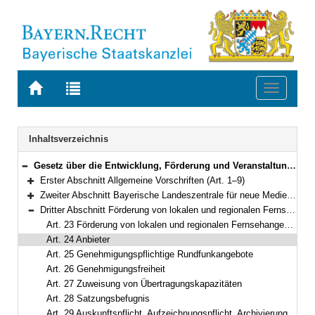
Zur
Zur
Toggle
Startseite
Trefferliste
navigati
von
der
BAYERN.RECHT
letzten
Navigation
Inhaltsverzeichnis
Suche
Gesetz über die Entwicklung, Förderung und Veranstaltung privater Rundfunkangebote und anderer Telemedien in Bayern (Bayerisches Mediengesetz – BayMG) in der Fassung der Bekanntmachung vom 22. Oktober 2003 (GVBl. S. 799) BayRS 2251-4-S (Art. 1–39)
Bereich reduzieren
Erster Abschnitt Allgemeine Vorschriften (Art. 1–9)
Bereich erweitern
Zweiter Abschnitt Bayerische Landeszentrale für neue Medien (Art. 10–22)
Bereich erweitern
Dritter Abschnitt Förderung von lokalen und regionalen Fernsehangeboten, Organisation und Zulässigkeit von Rundfunkprogrammen (Art. 23–29)
Bereich reduzieren
Art. 23 Förderung von lokalen und regionalen Fernsehangeboten
Art. 24 Anbieter
Art. 25 Genehmigungspflichtige Rundfunkangebote
Art. 26 Genehmigungsfreiheit
Art. 27 Zuweisung von Übertragungskapazitäten
Art. 28 Satzungsbefugnis
Art. 29 Auskunftspflicht, Aufzeichnungspflicht, Archivierung