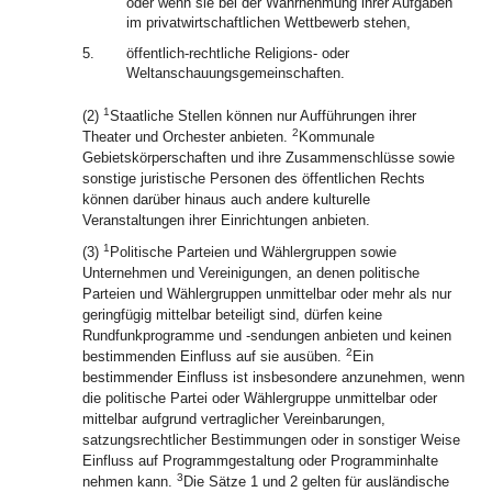
oder wenn sie bei der Wahrnehmung ihrer Aufgaben
im privatwirtschaftlichen Wettbewerb stehen,
5.
öffentlich-rechtliche Religions- oder
Weltanschauungsgemeinschaften.
1
(2)
Staatliche Stellen können nur Aufführungen ihrer
2
Theater und Orchester anbieten.
Kommunale
Gebietskörperschaften und ihre Zusammenschlüsse sowie
sonstige juristische Personen des öffentlichen Rechts
können darüber hinaus auch andere kulturelle
Veranstaltungen ihrer Einrichtungen anbieten.
1
(3)
Politische Parteien und Wählergruppen sowie
Unternehmen und Vereinigungen, an denen politische
Parteien und Wählergruppen unmittelbar oder mehr als nur
geringfügig mittelbar beteiligt sind, dürfen keine
Rundfunkprogramme und -sendungen anbieten und keinen
2
bestimmenden Einfluss auf sie ausüben.
Ein
bestimmender Einfluss ist insbesondere anzunehmen, wenn
die politische Partei oder Wählergruppe unmittelbar oder
mittelbar aufgrund vertraglicher Vereinbarungen,
satzungsrechtlicher Bestimmungen oder in sonstiger Weise
Einfluss auf Programmgestaltung oder Programminhalte
3
nehmen kann.
Die Sätze 1 und 2 gelten für ausländische