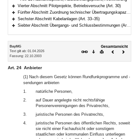
Vierter Abschnitt Pilotprojekte, Betriebsversuche (Art. 30)
Bereich erweitern
Fünfter Abschnitt Zuordnung technischer Übertragungskapazitäten (Art. 31–32)
Bereich erweitern
Sechster Abschnitt Kabelanlagen (Art. 33–35)
Bereich erweitern
Siebter Abschnitt Übergangs- und Schlussbestimmungen (Art. 36–39)
Bereich erweitern
Inhalt
BayMG
Gesamtansicht
Text gilt ab: 01.04.2026
Download
Drucken
Vorheriges
Nächste
Fassung: 22.10.2003
Dokument
Dokume
Art. 24
Anbieter
(1) Nach diesem Gesetz können Rundfunkprogramme und -
sendungen anbieten
1.
natürliche Personen,
2.
auf Dauer angelegte nicht rechtsfähige
Personenvereinigungen des Privatrechts,
3.
juristische Personen des Privatrechts,
4.
juristische Personen des öffentlichen Rechts, soweit
sie nicht einer Fachaufsicht oder sonstigem
staatlichen oder kommunalen Einfluss unterliegen