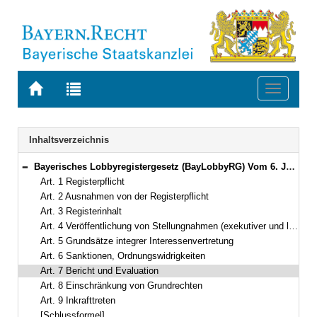
Zur
Zur
Toggle
Startseite
Trefferliste
navigati
von
der
BAYERN.RECHT
letzten
Navigation
Inhaltsverzeichnis
Suche
Bayerisches Lobbyregistergesetz (BayLobbyRG) Vom 6. Juli 2021 (GVBl. S. 386) BayRS 1100-7-I (Art. 1–9)
Bereich reduzieren
Art. 1 Registerpflicht
Art. 2 Ausnahmen von der Registerpflicht
Art. 3 Registerinhalt
Art. 4 Veröffentlichung von Stellungnahmen (exekutiver und legislativer Fußabdruck)
Art. 5 Grundsätze integrer Interessenvertretung
Art. 6 Sanktionen, Ordnungswidrigkeiten
Art. 7 Bericht und Evaluation
Art. 8 Einschränkung von Grundrechten
Art. 9 Inkrafttreten
[Schlussformel]