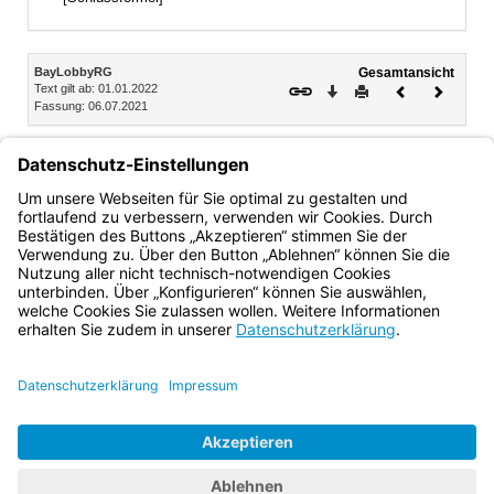
Inhalt
BayLobbyRG
Gesamtansicht
Text gilt ab: 01.01.2022
Download
Drucken
Vorheriges
Nächste
Fassung: 06.07.2021
Dokument
Dokume
Art. 7
Bericht und Evaluation
Der Landtag überprüft die Auswirkungen dieses Gesetzes
erstmalig fünf Jahre nach Inkrafttreten des Gesetzes und
veröffentlicht die Ergebnisse der Überprüfung.
Bayern.de
BayernPortal
Datenschutz
Impressum
Barrierefreiheit
Hilfe
Kontakt