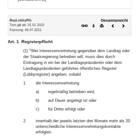
Inhalt
BayLobbyRG
Gesamtansicht
Text gilt ab: 01.01.2022
Download
Drucken
Vorheriges
Nächste
Fassung: 06.07.2021
Dokument
Dokume
Art. 1
Registerpflicht
1
(1)
Wer Interessenvertretung gegenüber dem Landtag oder
der Staatsregierung betreiben will, muss dies durch
Eintragung in ein bei der Landtagspräsidentin oder dem
Landtagspräsidenten geführtes öffentliches Register
(Lobbyregister) angeben, sobald
1.
die Interessenvertretung
a)
regelmäßig betrieben wird,
b)
auf Dauer angelegt ist oder
c)
für Dritte erfolgt oder
2.
innerhalb der jeweils letzten drei Monate mehr als 20
unterschiedliche Interessenvertretungskontakte
erfolgten.