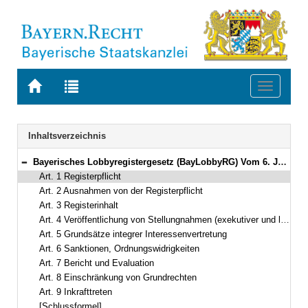
Zur
Zur
Toggle
Startseite
Trefferliste
navigati
von
der
BAYERN.RECHT
letzten
Navigation
Inhaltsverzeichnis
Suche
Bayerisches Lobbyregistergesetz (BayLobbyRG) Vom 6. Juli 2021 (GVBl. S. 386) BayRS 1100-7-I (Art. 1–9)
Bereich reduzieren
Art. 1 Registerpflicht
Art. 2 Ausnahmen von der Registerpflicht
Art. 3 Registerinhalt
Art. 4 Veröffentlichung von Stellungnahmen (exekutiver und legislativer Fußabdruck)
Art. 5 Grundsätze integrer Interessenvertretung
Art. 6 Sanktionen, Ordnungswidrigkeiten
Art. 7 Bericht und Evaluation
Art. 8 Einschränkung von Grundrechten
Art. 9 Inkrafttreten
[Schlussformel]