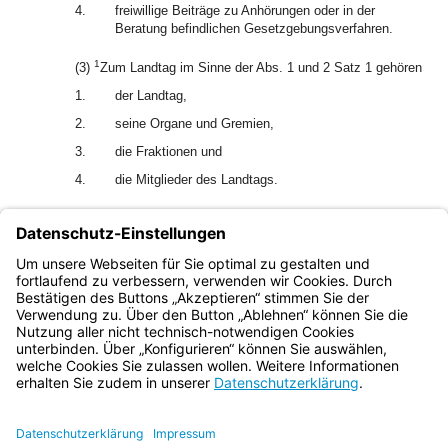
4.
freiwillige Beiträge zu Anhörungen oder in der
Beratung befindlichen Gesetzgebungsverfahren.
1
(3)
Zum Landtag im Sinne der Abs. 1 und 2 Satz 1 gehören
1.
der Landtag,
2.
seine Organe und Gremien,
3.
die Fraktionen und
4.
die Mitglieder des Landtags.
2
Zur Staatsregierung im Sinne der Abs. 1 und 2 Satz 1
gehören ihre Mitglieder.
(4) Das Lobbyregister wird auf der Internetseite des
Landtags maschinenlesbar und durchsuchbar veröffentlicht.
Bayern.de
BayernPortal
Datenschutz
Impressum