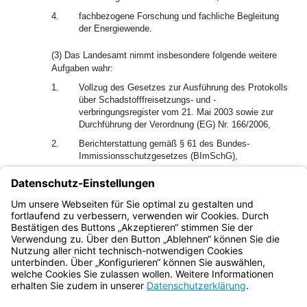
4.
fachbezogene Forschung und fachliche Begleitung
der Energiewende.
(3) Das Landesamt nimmt insbesondere folgende weitere
Aufgaben wahr:
1.
Vollzug des Gesetzes zur Ausführung des Protokolls
über Schadstofffreisetzungs- und -
verbringungsregister vom 21. Mai 2003 sowie zur
Durchführung der Verordnung (EG) Nr. 166/2006,
2.
Berichterstattung gemäß § 61 des Bundes-
Immissionsschutzgesetzes (BImSchG),
3.
Vollzug des § 4 des Treibhausgas-
Emissionshandelsgesetzes bei
genehmigungsbedürftigen Anlagen nach § 4 Abs. 1
Satz 3 BImSchG.
Bayern.de
BayernPortal
Datenschutz