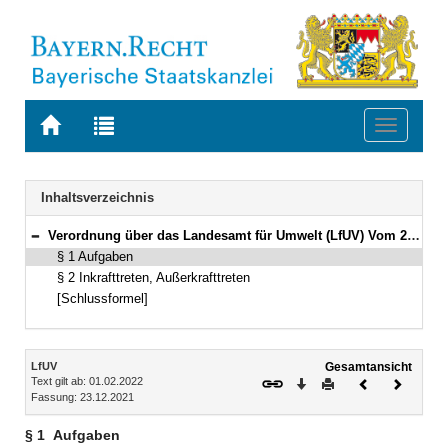
Zur
Zur
Toggle
Startseite
Trefferliste
navigati
von
der
BAYERN.RECHT
letzten
Navigation
Inhaltsverzeichnis
Suche
Verordnung über das Landesamt für Umwelt (LfUV) Vom 23. Dezember 2021 (GVBl. 2022 S. 4) BayRS 200-29-1-U (§§ 1–2)
Bereich reduzieren
§ 1 Aufgaben
§ 2 Inkrafttreten, Außerkrafttreten
[Schlussformel]
Inhalt
LfUV
Gesamtansicht
Text gilt ab: 01.02.2022
Download
Drucken
Vorheriges
Nächste
Fassung: 23.12.2021
Dokument
Dokume
§ 1
Aufgaben