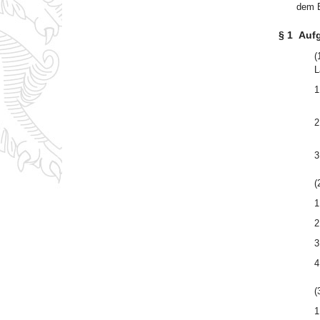
dem B
§ 1
Auf
(
L
1
2
3
(
1
2
3
4
(
1