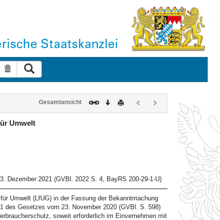
Suche ausführen
Suche zurücksetzen
Download
Drucken
Vorheriges
Nächstes
Gesamtansicht
Dokument
Dokument
(inaktiv)
(inaktiv)
für Umwelt
1
23. Dezember 2021 (GVBl. 2022 S. 4, BayRS 200-29-1-U)
 für Umwelt (LfUG) in der Fassung der Bekanntmachung
s. 1 des Gesetzes vom 23. November 2020 (GVBl. S. 598)
erbraucherschutz, soweit erforderlich im Einvernehmen mit