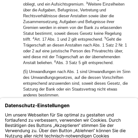
3
obliegt, und ein Aufsichtsgremium.
Weitere Einzelheiten
über die Aufgaben, Befugnisse, Vertretung und
Rechtsverhältnisse dieser Anstalten sowie über die
Zusammensetzung, Aufgaben und Befugnisse ihrer
Gremien werden in einem von der Bank zu erlassenden
Statut bestimmt, soweit dieses Gesetz keine Regelung
4
5
trifft.
Art. 17 Abs. 1 und 2 gilt entsprechend.
Geht die
Trägerschaft an diesen Anstalten nach Abs. 1 Satz 2 Nr. 1
oder 2 auf eine juristische Person des Privatrechts über,
wird diese mit der Trägerschaft an der übernehmenden
6
Anstalt beliehen.
Abs. 3 Satz 5 gilt entsprechend.
(5) Umwandlungen nach Abs. 1 sind Umwandlungen im Sinn
des Umwandlungsgesetzes, auf die dessen Vorschriften
entsprechend anzuwenden sind, soweit dieses Gesetz, die
Satzung der Bank oder ein Staatsvertrag nicht etwas
anderes bestimmen.
(6) Bei Umwandlungen nach Abs. 1 ist das besondere
Interesse der Träger, im Fall der Beleihung der mittelbaren
Träger an der Aufgabenerfüllung der unselbständigen
Anstalten zu berücksichtigen.