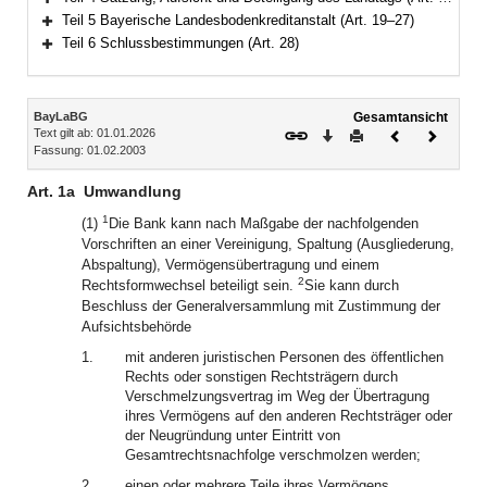
Bereich erweitern
Teil 5 Bayerische Landesbodenkreditanstalt (Art. 19–27)
Bereich erweitern
Teil 6 Schlussbestimmungen (Art. 28)
Bereich erweitern
Inhalt
BayLaBG
Gesamtansicht
Text gilt ab: 01.01.2026
Download
Drucken
Vorheriges
Nächste
Fassung: 01.02.2003
Dokument
Dokume
Art. 1a
Umwandlung
1
(1)
Die Bank kann nach Maßgabe der nachfolgenden
Vorschriften an einer Vereinigung, Spaltung (Ausgliederung,
Abspaltung), Vermögensübertragung und einem
2
Rechtsformwechsel beteiligt sein.
Sie kann durch
Beschluss der Generalversammlung mit Zustimmung der
Aufsichtsbehörde
1.
mit anderen juristischen Personen des öffentlichen
Rechts oder sonstigen Rechtsträgern durch
Verschmelzungsvertrag im Weg der Übertragung
ihres Vermögens auf den anderen Rechtsträger oder
der Neugründung unter Eintritt von
Gesamtrechtsnachfolge verschmolzen werden;
2.
einen oder mehrere Teile ihres Vermögens,