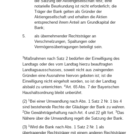
die Satzung der Aktiengesellschaft fest; eine
notarielle Beurkundung ist nicht erforderlich; die
Träger der Bank gelten als Gründer der
Aktiengesellschaft und erhalten die Aktien
entsprechend ihrem Anteil am Grundkapital der
Bank;
5.
als übernehmender Rechtsträger an
Verschmelzungen, Spaltungen oder
Vermögensübertragungen beteiligt sein.
3
Maßnahmen nach Satz 2 bedürfen der Einwilligung des
Landtags oder des vom Landtag hierzu beauftragten
Landtagsausschusses, soweit nicht aus zwingenden
Gründen eine Ausnahme hiervon geboten ist; ist die
Einwilligung nicht eingeholt worden, so ist der Landtag
4
alsbald zu unterrichten.
Art. 65 Abs. 7 der Bayerischen
Haushaltsordnung bleibt unberührt.
1
(2)
Bei einer Umwandlung nach Abs. 1 Satz 2 Nr. 1 bis 4
sind bestehende Rechte der Gläubiger der Bank zu wahren.
2
3
Die Gewährträgerhaftung nach Art. 4 und 22 gilt fort.
Das
Nähere über die Umwandlung regelt die Satzung der Bank.
1
(3)
Wird die Bank nach Abs. 1 Satz 2 Nr. 1 als
übertragender Rechtsträger mit einem anderen Rechtsträger