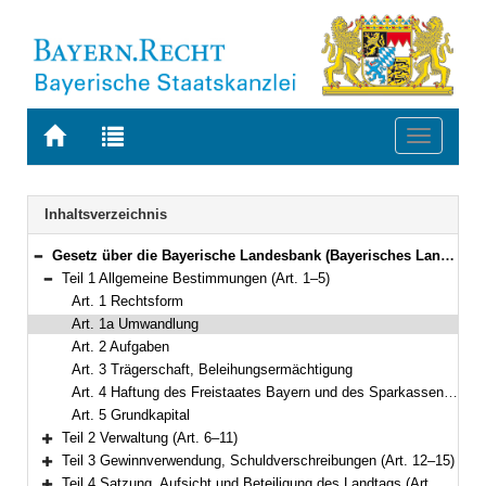
Zur
Zur
Toggle
Startseite
Trefferliste
navigati
von
der
BAYERN.RECHT
letzten
Navigation
Inhaltsverzeichnis
Suche
Gesetz über die Bayerische Landesbank (Bayerisches Landesbank-Gesetz – BayLaBG) in der Fassung der Bekanntmachung vom 1. Februar 2003 (GVBl. S. 54, ber. S. 316) BayRS 762-6-F (Art. 1–28)
Bereich reduzieren
Teil 1 Allgemeine Bestimmungen (Art. 1–5)
Bereich reduzieren
Art. 1 Rechtsform
Art. 1a Umwandlung
Art. 2 Aufgaben
Art. 3 Trägerschaft, Beleihungsermächtigung
Art. 4 Haftung des Freistaates Bayern und des Sparkassenverbands Bayern
Art. 5 Grundkapital
Teil 2 Verwaltung (Art. 6–11)
Bereich erweitern
Teil 3 Gewinnverwendung, Schuldverschreibungen (Art. 12–15)
Bereich erweitern
Teil 4 Satzung, Aufsicht und Beteiligung des Landtags (Art. 16–18a)