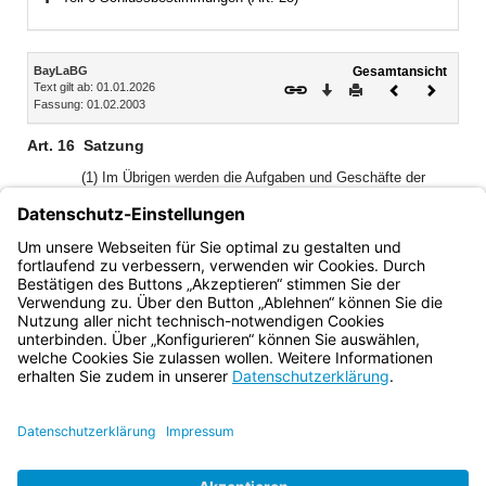
Bereich erweitern
Inhalt
BayLaBG
Gesamtansicht
Text gilt ab: 01.01.2026
Download
Drucken
Vorheriges
Nächste
Fassung: 01.02.2003
Dokument
Dokume
Art. 16
Satzung
(1) Im Übrigen werden die Aufgaben und Geschäfte der
Bank, ihre Vertretung, die sonstigen Rechtsverhältnisse der
Bank und ihrer Organe durch die Satzung geregelt.
(2) Änderungen der Satzung der Bank bedürfen der
Genehmigung durch die Aufsichtsbehörde.
Bayern.de
BayernPortal
Datenschutz
Impressum
Barrierefreiheit