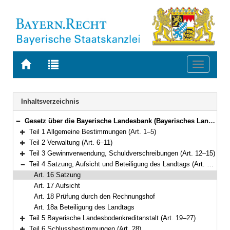
Zur
Zur
Toggle
Startseite
Trefferliste
navigati
von
der
BAYERN.RECHT
letzten
Navigation
Inhaltsverzeichnis
Suche
Gesetz über die Bayerische Landesbank (Bayerisches Landesbank-Gesetz – BayLaBG) in der Fassung der Bekanntmachung vom 1. Februar 2003 (GVBl. S. 54, ber. S. 316) BayRS 762-6-F (Art. 1–28)
Bereich reduzieren
Teil 1 Allgemeine Bestimmungen (Art. 1–5)
Bereich erweitern
Teil 2 Verwaltung (Art. 6–11)
Bereich erweitern
Teil 3 Gewinnverwendung, Schuldverschreibungen (Art. 12–15)
Bereich erweitern
Teil 4 Satzung, Aufsicht und Beteiligung des Landtags (Art. 16–18a)
Bereich reduzieren
Art. 16 Satzung
Art. 17 Aufsicht
Art. 18 Prüfung durch den Rechnungshof
Art. 18a Beteiligung des Landtags
Teil 5 Bayerische Landesbodenkreditanstalt (Art. 19–27)
Bereich erweitern
Teil 6 Schlussbestimmungen (Art. 28)