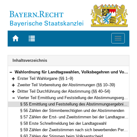
Zur
Zur
Toggle
Startseite
Trefferliste
navigati
von
der
BAYERN.RECHT
letzten
Navigation
Inhaltsverzeichnis
Suche
Wahlordnung für Landtagswahlen, Volksbegehren und Volksentscheide (Landeswahlordnung – LWO) Vom 16. Februar 2003 (GVBl. S. 62) BayRS 111-1-1-I (§§ 1–92)
Bereich reduzieren
Erster Teil Wahlorgane (§§ 1–9)
Bereich erweitern
Zweiter Teil Vorbereitung der Abstimmungen (§§ 10–39)
Bereich erweitern
Dritter Teil Durchführung der Abstimmung (§§ 40–54)
Bereich erweitern
Vierter Teil Ermittlung und Feststellung der Abstimmungsergebnisse (§§ 55–71)
Bereich reduzieren
§ 55 Ermittlung und Feststellung des Abstimmungsergebnisses durch den Wahlvorstand
§ 56 Zählen der Stimmberechtigten und der Abstimmenden
§ 57 Zählen der Erst- und Zweitstimmen bei der Landtagswahl
§ 58 Erste Schnellmeldung bei der Landtagswahl
§ 59 Zählen der Zweitstimmen nach sich bewerbenden Personen bei der Landtagswahl
§ 60 Zählen der Stimmen beim Volksentscheid