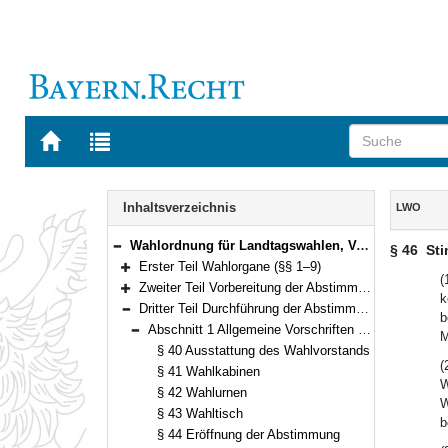
Zur
Zur
Startseite
Trefferliste
von
der
Navigation
BAYERN.RECHT
letzten
Inhalt
Inhaltsverzeichnis
LWO
Suche
Wahlordnung für Landtagswahlen, Volksbegehren und Volksentscheide (Landeswahlordnung – LWO) Vom 16. Februar 2003 (GVBl. S. 62) BayRS 111-1-1-I (§§ 1–92)
§ 46
St
Bereich reduzieren
Erster Teil Wahlorgane (§§ 1–9)
Bereich erweitern
(
Zweiter Teil Vorbereitung der Abstimmungen (§§ 10–39)
k
Bereich erweitern
Dritter Teil Durchführung der Abstimmung (§§ 40–54)
b
Bereich reduzieren
Abschnitt 1 Allgemeine Vorschriften (§§ 40–49)
M
Bereich reduzieren
§ 40 Ausstattung des Wahlvorstands
(
§ 41 Wahlkabinen
W
§ 42 Wahlurnen
W
§ 43 Wahltisch
b
§ 44 Eröffnung der Abstimmung