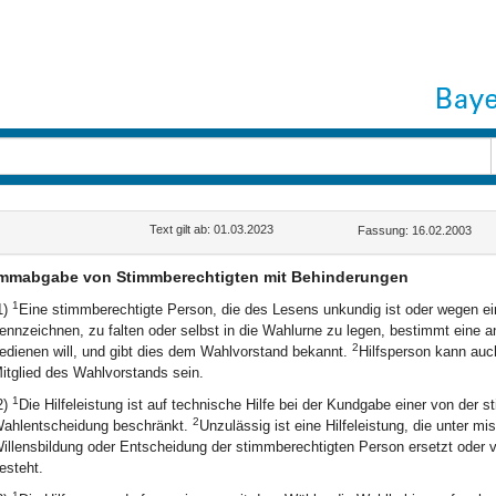
Text gilt ab: 01.03.2023
Fassung: 16.02.2003
immabgabe von Stimmberechtigten mit Behinderungen
1
1)
Eine stimmberechtigte Person, die des Lesens unkundig ist oder wegen ein
ennzeichnen, zu falten oder selbst in die Wahlurne zu legen, bestimmt eine a
2
edienen will, und gibt dies dem Wahlvorstand bekannt.
Hilfsperson kann auc
itglied des Wahlvorstands sein.
1
2)
Die Hilfeleistung ist auf technische Hilfe bei der Kundgabe einer von der 
2
ahlentscheidung beschränkt.
Unzulässig ist eine Hilfeleistung, die unter m
illensbildung oder Entscheidung der stimmberechtigten Person ersetzt oder ve
esteht.
1