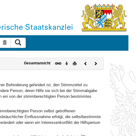
Suche ausführen
Suche zurücksetzen
Download
Drucken
Vorheriges
Nächstes
Gesamtansicht
Dokument
Dokument
er Behinderung gehindert ist, den Stimmzettel zu
ndere Person, deren Hilfe sie sich bei der Stimmabgabe
h ein von der stimmberechtigten Person bestimmtes
stimmberechtigten Person selbst getroffenen
issbräuchlicher Einflussnahme erfolgt, die selbstbestimmte
rändert oder wenn ein Interessenkonflikt der Hilfsperson
2