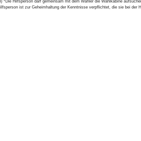
3)
Die Hilfsperson darf gemeinsam mit dem Wähler die Wahlkabine aufsuchen, s
ilfsperson ist zur Geheimhaltung der Kenntnisse verpflichtet, die sie bei der H