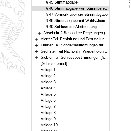
(
§ 45 Stimmabgabe
H
§ 46 Stimmabgabe von Stimmberechtigten mit Behinderungen
§ 47 Vermerk über die Stimmabgabe
§ 48 Stimmabgabe mit Wahlschein
§ 49 Schluss der Abstimmung
Abschnitt 2 Besondere Regelungen (§§ 50–54)
Bereich erweitern
Vierter Teil Ermittlung und Feststellung der Abstimmungsergebnisse (§§ 55–71)
Bereich erweitern
Fünfter Teil Sonderbestimmungen für Volksbegehren (§§ 72–83)
Bereich erweitern
Sechster Teil Nachwahl, Wiederholungswahl (§§ 84–85)
Bereich erweitern
Siebter Teil Schlussbestimmungen (§§ 86–92)
Bereich erweitern
[Schlussformel]
Anlage 1
Anlage 2
Anlage 3
Anlage 4
Anlage 5
Anlage 6
Anlage 7
Anlage 8
Anlage 9
Anlage 10