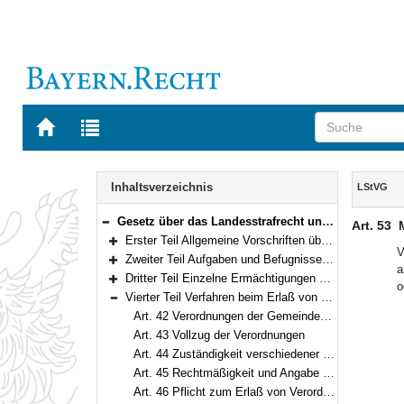
Zur
Zur
Startseite
Trefferliste
von
der
Navigation
BAYERN.RECHT
letzten
Inhalt
Inhaltsverzeichnis
LStVG
Suche
Gesetz über das Landesstrafrecht und das Verordnungsrecht auf dem Gebiet der öffentlichen Sicherheit und Ordnung (Landesstraf- und Verordnungsgesetz – LStVG) in der Fassung der Bekanntmachung vom 13. Dezember 1982 (BayRS II S. 241) BayRS 2011-2-I (Art. 1–62)
Art. 53
Bereich reduzieren
Erster Teil Allgemeine Vorschriften über Straftaten und Ordnungswidrigkeiten (Art. 1–5)
Bereich erweitern
V
Zweiter Teil Aufgaben und Befugnisse der Sicherheitsbehörden; Entschädigung (Art. 6–11)
a
Bereich erweitern
Dritter Teil Einzelne Ermächtigungen und Ordnungswidrigkeiten (Art. 12–41)
o
Bereich erweitern
Vierter Teil Verfahren beim Erlaß von Verordnungen (Art. 42–53)
Bereich reduzieren
Art. 42 Verordnungen der Gemeinden, Landkreise und Bezirke
Art. 43 Vollzug der Verordnungen
Art. 44 Zuständigkeit verschiedener Behörden oder Stellen
Art. 45 Rechtmäßigkeit und Angabe der Rechtsgrundlage
Art. 46 Pflicht zum Erlaß von Verordnungen