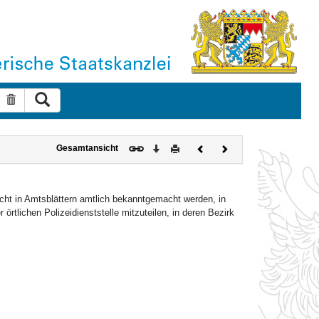
Suche ausführen
Suche zurücksetzen
Download
Drucken
Vorheriges
Nächstes
Gesamtansicht
Dokument
Dokument
ht in Amtsblättern amtlich bekanntgemacht werden, in
örtlichen Polizeidienststelle mitzuteilen, in deren Bezirk