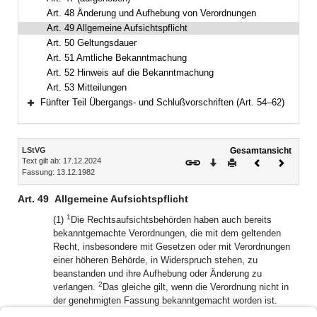
Art. 48 Änderung und Aufhebung von Verordnungen
Art. 49 Allgemeine Aufsichtspflicht
Art. 50 Geltungsdauer
Art. 51 Amtliche Bekanntmachung
Art. 52 Hinweis auf die Bekanntmachung
Art. 53 Mitteilungen
Fünfter Teil Übergangs- und Schlußvorschriften (Art. 54–62)
Bereich erweitern
Inhalt
LStVG
Gesamtansicht
Text gilt ab: 17.12.2024
Download
Drucken
Vorheriges
Nächste
Fassung: 13.12.1982
Dokument
Dokume
Art. 49
Allgemeine Aufsichtspflicht
1
(1)
Die Rechtsaufsichtsbehörden haben auch bereits
bekanntgemachte Verordnungen, die mit dem geltenden
Recht, insbesondere mit Gesetzen oder mit Verordnungen
einer höheren Behörde, in Widerspruch stehen, zu
beanstanden und ihre Aufhebung oder Änderung zu
2
verlangen.
Das gleiche gilt, wenn die Verordnung nicht in
der genehmigten Fassung bekanntgemacht worden ist.