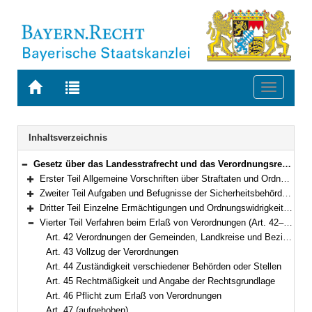
Zur
Zur
Toggle
Startseite
Trefferliste
navigati
von
der
BAYERN.RECHT
letzten
Navigation
Inhaltsverzeichnis
Suche
Gesetz über das Landesstrafrecht und das Verordnungsrecht auf dem Gebiet der öffentlichen Sicherheit und Ordnung (Landesstraf- und Verordnungsgesetz – LStVG) in der Fassung der Bekanntmachung vom 13. Dezember 1982 (BayRS II S. 241) BayRS 2011-2-I (Art. 1–62)
Bereich reduzieren
Erster Teil Allgemeine Vorschriften über Straftaten und Ordnungswidrigkeiten (Art. 1–5)
Bereich erweitern
Zweiter Teil Aufgaben und Befugnisse der Sicherheitsbehörden; Entschädigung (Art. 6–11)
Bereich erweitern
Dritter Teil Einzelne Ermächtigungen und Ordnungswidrigkeiten (Art. 12–41)
Bereich erweitern
Vierter Teil Verfahren beim Erlaß von Verordnungen (Art. 42–53)
Bereich reduzieren
Art. 42 Verordnungen der Gemeinden, Landkreise und Bezirke
Art. 43 Vollzug der Verordnungen
Art. 44 Zuständigkeit verschiedener Behörden oder Stellen
Art. 45 Rechtmäßigkeit und Angabe der Rechtsgrundlage
Art. 46 Pflicht zum Erlaß von Verordnungen
Art. 47 (aufgehoben)