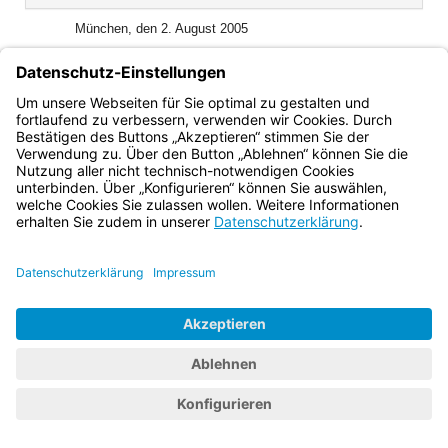
(inaktiv)
München, den 2. August 2005
Bayerisches Staatsministerium für Landwirtschaft und
Forsten
Josef Miller, Staatsminister
Bayern.de
BayernPortal
Datenschutz
Impressum
Barrierefreiheit
Hilfe
Kontakt
Kontrastwechsel
Schriftgröße