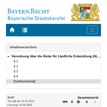
Zur
Zur
Toggle
Startseite
Trefferliste
navigati
von
der
BAYERN.RECHT
letzten
Navigation
Inhaltsverzeichnis
Suche
Verordnung über die Ämter für Ländliche Entwicklung (ALEV) Vom 2. August 2005 (GVBl. S. 369) BayRS 7815-2-L (§§ 1–4)
Bereich reduzieren
§ 1
§ 2
§ 3
§ 4
[Schlussformel]
Inhalt
ALEV
Gesamtansicht
Text gilt ab: 01.03.2014
Download
Drucken
Vorheriges
Nächste
Fassung: 02.08.2005
Dokument
Dokume